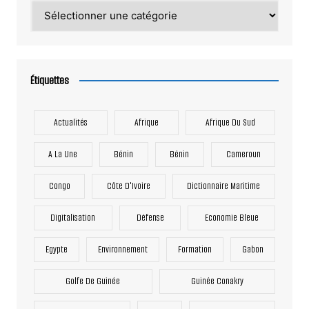
Catégories
Étiquettes
Actualités
Afrique
Afrique Du Sud
A La Une
Bénin
Bénin
Cameroun
Congo
Côte D'Ivoire
Dictionnaire Maritime
Digitalisation
Défense
Economie Bleue
Egypte
Environnement
Formation
Gabon
Golfe De Guinée
Guinée Conakry