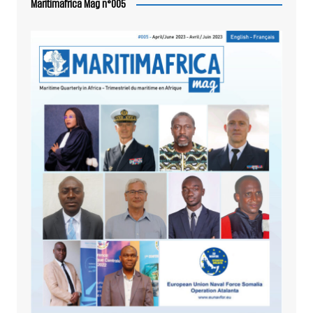
Maritimafrica Mag n°005