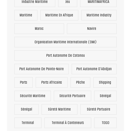
Industrie Maritime
Jeu
MARITIMAFRICA
Maritime
Maritime En Afrique
Maritime Industry
Maroc
Navire
Organisation Maritime Internationale (OMI)
Port Autonome De Cotonou
Port Autonome De Pointe-Noire
Port Autonome D’Abidjan
Ports
Ports Africains
Pêche
Shipping
Sécurité Maritime
Sécurité Portuaire
Sénégal
Sénégal
Sûreté Maritime
Sûreté Portuaire
Terminal
Terminal À Conteneurs
TOGO