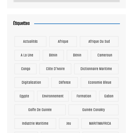
Étiquettes
Actualités
Afrique
Afrique Du Sud
A La Une
Bénin
Bénin
Cameroun
Congo
Côte D'Ivoire
Dictionnaire Maritime
Digitalisation
Défense
Economie Bleue
Egypte
Environnement
Formation
Gabon
Golfe De Guinée
Guinée Conakry
Industrie Maritime
Jeu
MARITIMAFRICA