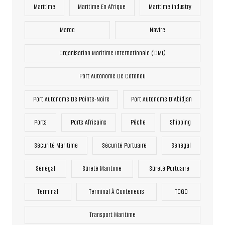
Maritime
Maritime En Afrique
Maritime Industry
Maroc
Navire
Organisation Maritime Internationale (OMI)
Port Autonome De Cotonou
Port Autonome De Pointe-Noire
Port Autonome D’Abidjan
Ports
Ports Africains
Pêche
Shipping
Sécurité Maritime
Sécurité Portuaire
Sénégal
Sénégal
Sûreté Maritime
Sûreté Portuaire
Terminal
Terminal À Conteneurs
TOGO
Transport Maritime