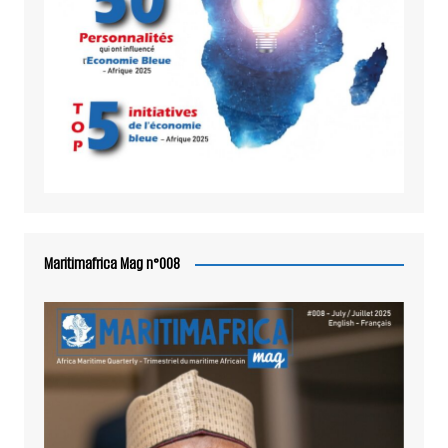
Maritimafrica Mag n°008