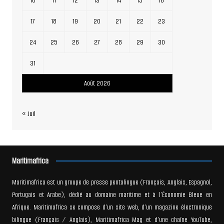
10
11
12
13
14
15
16
17
18
19
20
21
22
23
24
25
26
27
28
29
30
31
Août 2026
« Juil
Maritimafrica
Maritimafrica est un groupe de presse pentalingue (Français, Anglais, Espagnol,
Portugais et Arabe), dédié au domaine maritime et à l’Économie Bleue en
Afrique. Maritimafrica se compose d’un site web, d’un magazine électronique
bilingue (Français / Anglais), Maritimafrica Mag et d’une chaîne YouTube,