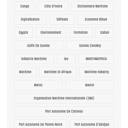
Congo
Côte D'Ivoire
Dictionnaire Maritime
Digitalisation
Défense
Economie Bleue
Egypte
Environnement
Formation
Gabon
Golfe De Guinée
Guinée Conakry
Industrie Maritime
Jeu
MARITIMAFRICA
Maritime
Maritime En Afrique
Maritime Industry
Maroc
Navire
Organisation Maritime Internationale (OMI)
Port Autonome De Cotonou
Port Autonome De Pointe-Noire
Port Autonome D’Abidjan