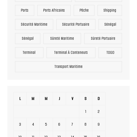
Ports
Ports Africains
Pêche
Shipping
Sécurité Maritime
Sécurité Portuaire
Sénégal
Sénégal
Sûreté Maritime
Sûreté Portuaire
Terminal
Terminal À Conteneurs
TOGO
Transport Maritime
L
M
M
J
V
S
D
1
2
3
4
5
6
7
8
9