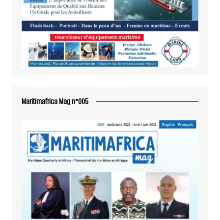
Maritimafrica Mag n°005