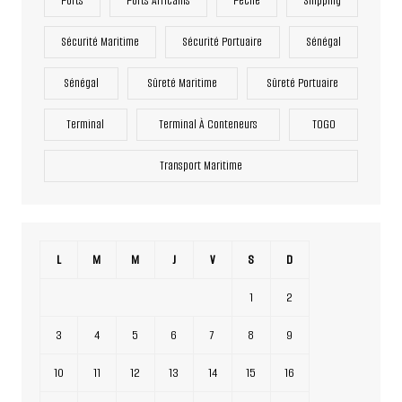
Ports
Ports Africains
Pêche
Shipping
Sécurité Maritime
Sécurité Portuaire
Sénégal
Sénégal
Sûreté Maritime
Sûreté Portuaire
Terminal
Terminal À Conteneurs
TOGO
Transport Maritime
L
M
M
J
V
S
D
1
2
3
4
5
6
7
8
9
10
11
12
13
14
15
16