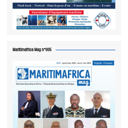
Maritimafrica Mag n°005