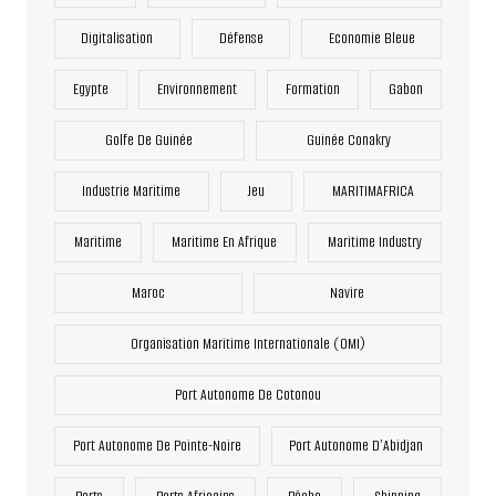
Digitalisation
Défense
Economie Bleue
Egypte
Environnement
Formation
Gabon
Golfe De Guinée
Guinée Conakry
Industrie Maritime
Jeu
MARITIMAFRICA
Maritime
Maritime En Afrique
Maritime Industry
Maroc
Navire
Organisation Maritime Internationale (OMI)
Port Autonome De Cotonou
Port Autonome De Pointe-Noire
Port Autonome D’Abidjan