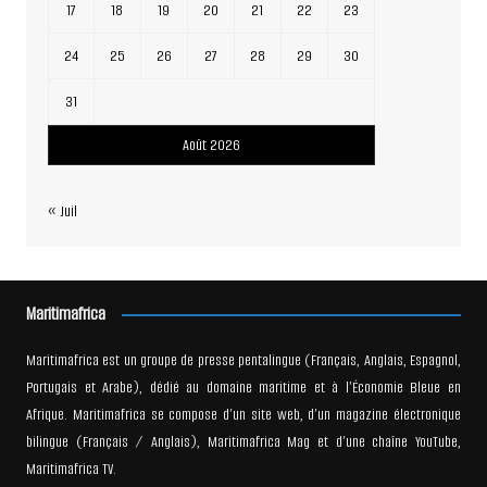
17
18
19
20
21
22
23
24
25
26
27
28
29
30
31
Août 2026
« Juil
Maritimafrica
Maritimafrica est un groupe de presse pentalingue (Français, Anglais, Espagnol,
Portugais et Arabe), dédié au domaine maritime et à l’Économie Bleue en
Afrique. Maritimafrica se compose d’un site web, d’un magazine électronique
bilingue (Français / Anglais), Maritimafrica Mag et d’une chaîne YouTube,
Maritimafrica TV.