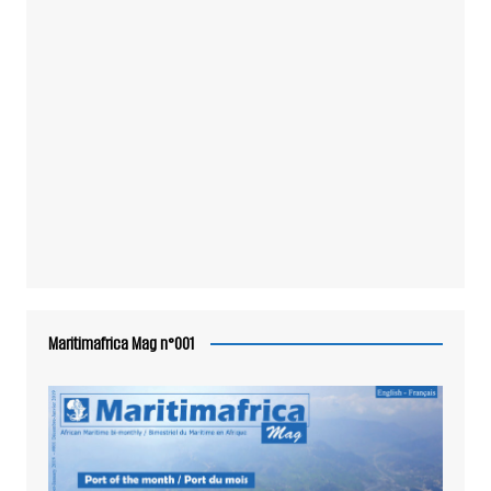
Maritimafrica Mag n°001