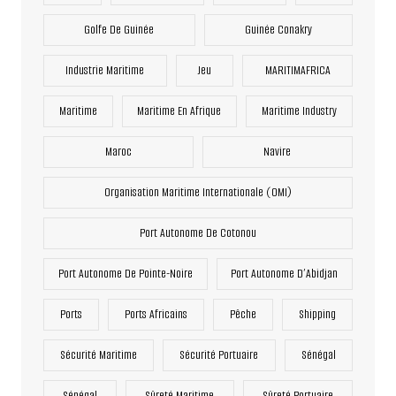
Golfe De Guinée
Guinée Conakry
Industrie Maritime
Jeu
MARITIMAFRICA
Maritime
Maritime En Afrique
Maritime Industry
Maroc
Navire
Organisation Maritime Internationale (OMI)
Port Autonome De Cotonou
Port Autonome De Pointe-Noire
Port Autonome D’Abidjan
Ports
Ports Africains
Pêche
Shipping
Sécurité Maritime
Sécurité Portuaire
Sénégal
Sénégal
Sûreté Maritime
Sûreté Portuaire