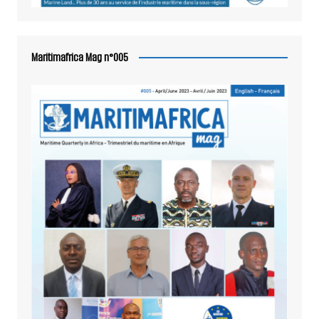
Maritimafrica Mag n°005