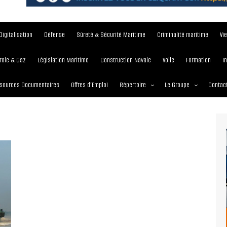
Digitalisation
Défense
Sûreté & Sécurité Maritime
Criminalité maritime
Vi
role & Gaz
Législation Maritime
Construction Navale
Voile
Formation
I
sources Documentaires
Offres d’Emploi
Répertoire
Le Groupe
Contac
Institutions et Organisations
À propos
Écoles maritimes
Nos Services
Journées
Nos Magazines
Ports
Communiqué de presse
Entreprises maritimes
Media Partner 2019 – 2
Maritimafrica Awards