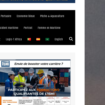
e Portuaire
Economie bleue
Pêche & Aquaculture
ncident maritime
Portrait
Femme en Maritime
t
Logis-T Africa
English
023