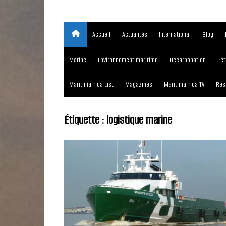
Accueil
Actualités
International
Blog
Marine
Environnement maritime
Décarbonation
Pét
Maritimafrica List
Magazines
Maritimafrica TV
Res
Étiquette :
logistique marine