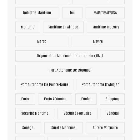
Industrie Maritime
Jeu
MARITIMAFRICA
Maritime
Maritime En Afrique
Maritime Industry
Maroc
Navire
Organisation Maritime Internationale (OMI)
Port Autonome De Cotonou
Port Autonome De Pointe-Noire
Port Autonome D’Abidjan
Ports
Ports Africains
Pêche
Shipping
Sécurité Maritime
Sécurité Portuaire
Sénégal
Sénégal
Sûreté Maritime
Sûreté Portuaire