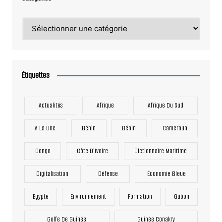
Catégories
Étiquettes
Actualités
Afrique
Afrique Du Sud
A La Une
Bénin
Bénin
Cameroun
Congo
Côte D'Ivoire
Dictionnaire Maritime
Digitalisation
Défense
Economie Bleue
Egypte
Environnement
Formation
Gabon
Golfe De Guinée
Guinée Conakry