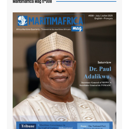
Maritimafrica Mag n°008