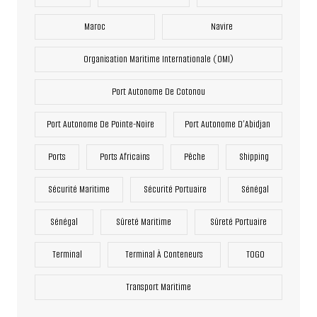
Maroc
Navire
Organisation Maritime Internationale (OMI)
Port Autonome De Cotonou
Port Autonome De Pointe-Noire
Port Autonome D’Abidjan
Ports
Ports Africains
Pêche
Shipping
Sécurité Maritime
Sécurité Portuaire
Sénégal
Sénégal
Sûreté Maritime
Sûreté Portuaire
Terminal
Terminal À Conteneurs
TOGO
Transport Maritime