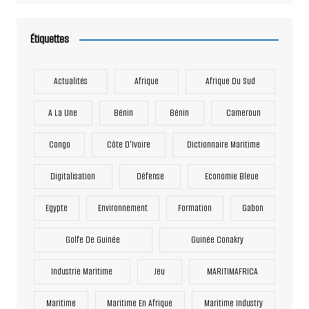
Étiquettes
Actualités
Afrique
Afrique Du Sud
A La Une
Bénin
Bénin
Cameroun
Congo
Côte D'Ivoire
Dictionnaire Maritime
Digitalisation
Défense
Economie Bleue
Egypte
Environnement
Formation
Gabon
Golfe De Guinée
Guinée Conakry
Industrie Maritime
Jeu
MARITIMAFRICA
Maritime
Maritime En Afrique
Maritime Industry