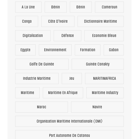
A La Une
Bénin
Bénin
Cameroun
Congo
Côte D'Ivoire
Dictionnaire Maritime
Digitalisation
Défense
Economie Bleue
Egypte
Environnement
Formation
Gabon
Golfe De Guinée
Guinée Conakry
Industrie Maritime
Jeu
MARITIMAFRICA
Maritime
Maritime En Afrique
Maritime Industry
Maroc
Navire
Organisation Maritime Internationale (OMI)
Port Autonome De Cotonou