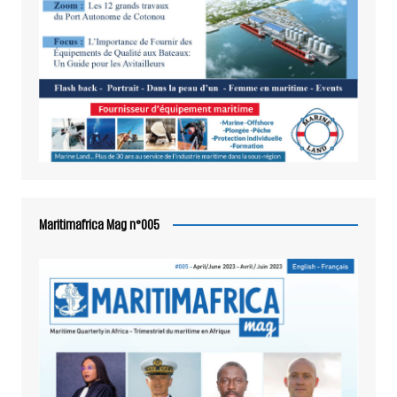
Maritimafrica Mag n°005