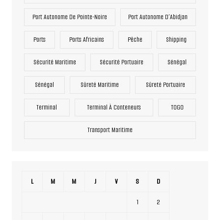
Port Autonome De Pointe-Noire
Port Autonome D’Abidjan
Ports
Ports Africains
Pêche
Shipping
Sécurité Maritime
Sécurité Portuaire
Sénégal
Sénégal
Sûreté Maritime
Sûreté Portuaire
Terminal
Terminal À Conteneurs
TOGO
Transport Maritime
L
M
M
J
V
S
D
1
2