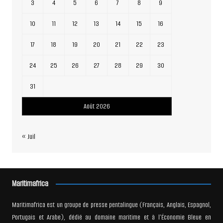
3
4
5
6
7
8
9
10
11
12
13
14
15
16
17
18
19
20
21
22
23
24
25
26
27
28
29
30
31
Août 2026
« Juil
Maritimafrica
Maritimafrica est un groupe de presse pentalingue (Français, Anglais, Espagnol,
Portugais et Arabe), dédié au domaine maritime et à l’Économie Bleue en