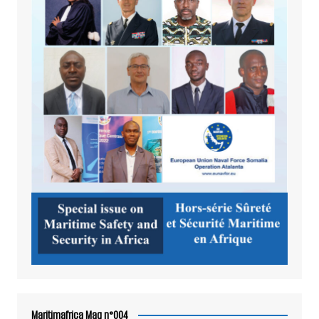
Maritimafrica Mag n°004