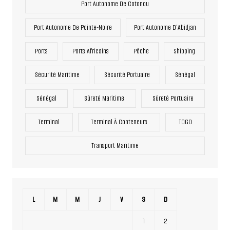
Port Autonome De Cotonou
Port Autonome De Pointe-Noire
Port Autonome D’Abidjan
Ports
Ports Africains
Pêche
Shipping
Sécurité Maritime
Sécurité Portuaire
Sénégal
Sénégal
Sûreté Maritime
Sûreté Portuaire
Terminal
Terminal À Conteneurs
TOGO
Transport Maritime
L
M
M
J
V
S
D
1
2