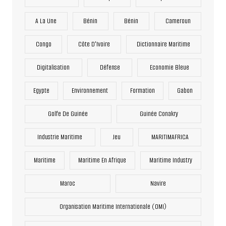
A La Une
Bénin
Bénin
Cameroun
Congo
Côte D'Ivoire
Dictionnaire Maritime
Digitalisation
Défense
Economie Bleue
Egypte
Environnement
Formation
Gabon
Golfe De Guinée
Guinée Conakry
Industrie Maritime
Jeu
MARITIMAFRICA
Maritime
Maritime En Afrique
Maritime Industry
Maroc
Navire
Organisation Maritime Internationale (OMI)