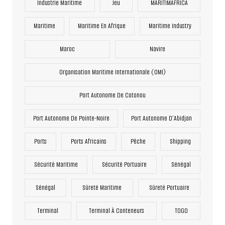
Industrie Maritime
Jeu
MARITIMAFRICA
Maritime
Maritime En Afrique
Maritime Industry
Maroc
Navire
Organisation Maritime Internationale (OMI)
Port Autonome De Cotonou
Port Autonome De Pointe-Noire
Port Autonome D’Abidjan
Ports
Ports Africains
Pêche
Shipping
Sécurité Maritime
Sécurité Portuaire
Sénégal
Sénégal
Sûreté Maritime
Sûreté Portuaire
Terminal
Terminal À Conteneurs
TOGO