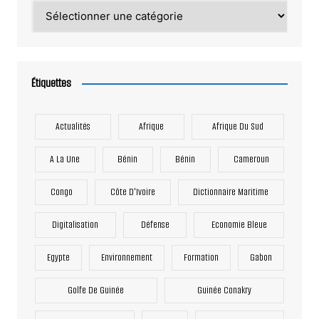
Catégories
Étiquettes
Actualités
Afrique
Afrique Du Sud
A La Une
Bénin
Bénin
Cameroun
Congo
Côte D'Ivoire
Dictionnaire Maritime
Digitalisation
Défense
Economie Bleue
Egypte
Environnement
Formation
Gabon
Golfe De Guinée
Guinée Conakry