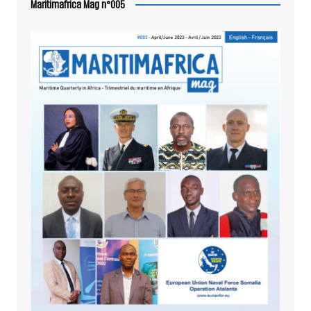
Maritimafrica Mag n°005