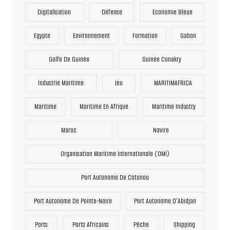
Digitalisation
Défense
Economie Bleue
Egypte
Environnement
Formation
Gabon
Golfe De Guinée
Guinée Conakry
Industrie Maritime
Jeu
MARITIMAFRICA
Maritime
Maritime En Afrique
Maritime Industry
Maroc
Navire
Organisation Maritime Internationale (OMI)
Port Autonome De Cotonou
Port Autonome De Pointe-Noire
Port Autonome D’Abidjan
Ports
Ports Africains
Pêche
Shipping