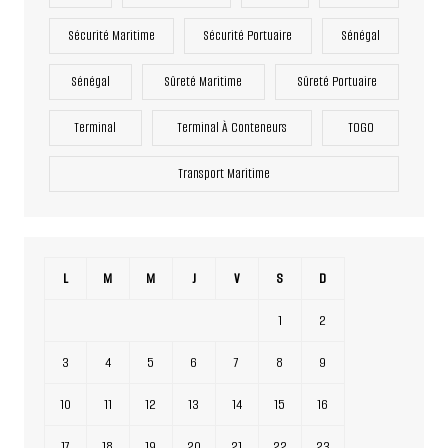
Sécurité Maritime
Sécurité Portuaire
Sénégal
Sénégal
Sûreté Maritime
Sûreté Portuaire
Terminal
Terminal À Conteneurs
TOGO
Transport Maritime
L
M
M
J
V
S
D
1
2
3
4
5
6
7
8
9
10
11
12
13
14
15
16
17
18
19
20
21
22
23