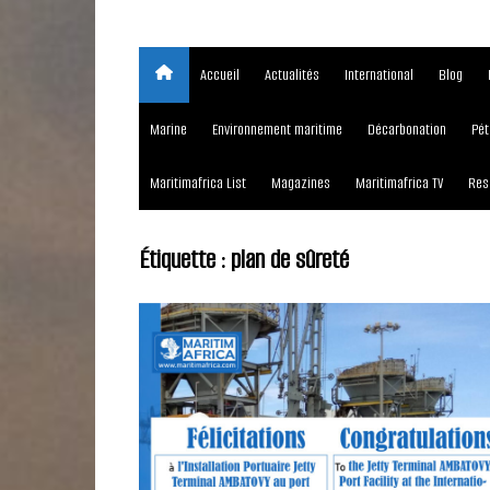
Accueil
Actualités
International
Blog
Marine
Environnement maritime
Décarbonation
Pét
Maritimafrica List
Magazines
Maritimafrica TV
Res
Étiquette :
plan de sûreté