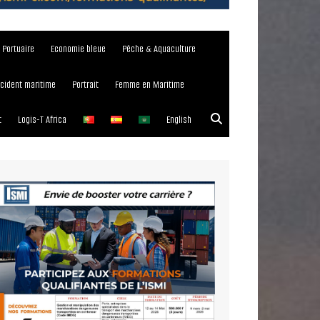
e Portuaire
Economie bleue
Pêche & Aquaculture
ncident maritime
Portrait
Femme en Maritime
t
Logis-T Africa
English
023