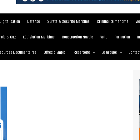
Digitalisation
Défense
Sûreté & Sécurité Maritime
Criminalité maritime
Vi
role & Gaz
Législation Maritime
Construction Navale
Voile
Formation
I
sources Documentaires
Offres d’Emploi
Répertoire
Le Groupe
Contac
Institutions et Organisations
À propos
Écoles maritimes
Nos Services
Journées
Nos Magazines
Ports
Communiqué de presse
Entreprises maritimes
Media Partner 2019 – 2
Maritimafrica Awards