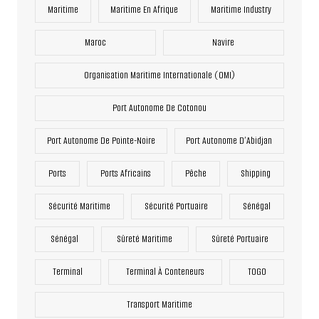
Maritime
Maritime En Afrique
Maritime Industry
Maroc
Navire
Organisation Maritime Internationale (OMI)
Port Autonome De Cotonou
Port Autonome De Pointe-Noire
Port Autonome D’Abidjan
Ports
Ports Africains
Pêche
Shipping
Sécurité Maritime
Sécurité Portuaire
Sénégal
Sénégal
Sûreté Maritime
Sûreté Portuaire
Terminal
Terminal À Conteneurs
TOGO
Transport Maritime