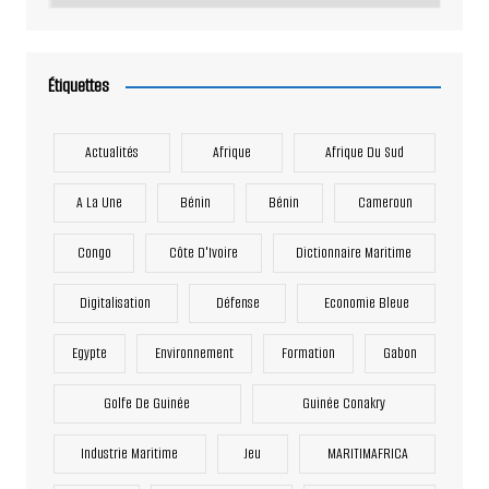
Étiquettes
Actualités
Afrique
Afrique Du Sud
A La Une
Bénin
Bénin
Cameroun
Congo
Côte D'Ivoire
Dictionnaire Maritime
Digitalisation
Défense
Economie Bleue
Egypte
Environnement
Formation
Gabon
Golfe De Guinée
Guinée Conakry
Industrie Maritime
Jeu
MARITIMAFRICA