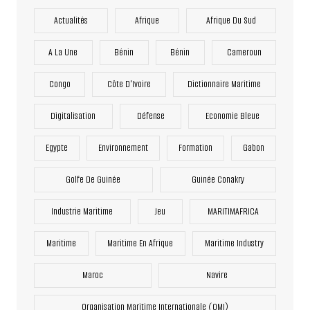
Actualités
Afrique
Afrique Du Sud
A La Une
Bénin
Bénin
Cameroun
Congo
Côte D'Ivoire
Dictionnaire Maritime
Digitalisation
Défense
Economie Bleue
Egypte
Environnement
Formation
Gabon
Golfe De Guinée
Guinée Conakry
Industrie Maritime
Jeu
MARITIMAFRICA
Maritime
Maritime En Afrique
Maritime Industry
Maroc
Navire
Organisation Maritime Internationale (OMI)