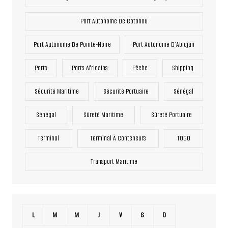
Port Autonome De Cotonou
Port Autonome De Pointe-Noire
Port Autonome D’Abidjan
Ports
Ports Africains
Pêche
Shipping
Sécurité Maritime
Sécurité Portuaire
Sénégal
Sénégal
Sûreté Maritime
Sûreté Portuaire
Terminal
Terminal À Conteneurs
TOGO
Transport Maritime
L
M
M
J
V
S
D