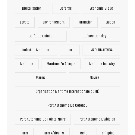
Digitalisation
Défense
Economie Bleue
Egypte
Environnement
Formation
Gabon
Golfe De Guinée
Guinée Conakry
Industrie Maritime
Jeu
MARITIMAFRICA
Maritime
Maritime En Afrique
Maritime Industry
Maroc
Navire
Organisation Maritime Internationale (OMI)
Port Autonome De Cotonou
Port Autonome De Pointe-Noire
Port Autonome D’Abidjan
Ports
Ports Africains
Pêche
Shipping