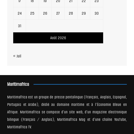
17
18
19
20
21
22
23
24
25
26
27
28
29
30
31
Août 2026
« Juil
Maritimafrica
Maritimafrica est un groupe de presse pentalingue (Français, Anglais, Espagnol,
Portugais et Arabe), dédié au domaine maritime et à l’Économie Bleue en
Afrique. Maritimafrica se compose d’un site web, d’un magazine électronique
bilingue (Français / Anglais), Maritimafrica Mag et d’une chaîne YouTube,
Maritimafrica TV.