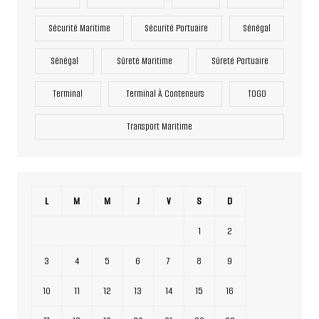
Sécurité Maritime
Sécurité Portuaire
Sénégal
Sénégal
Sûreté Maritime
Sûreté Portuaire
Terminal
Terminal À Conteneurs
TOGO
Transport Maritime
L
M
M
J
V
S
D
1
2
3
4
5
6
7
8
9
10
11
12
13
14
15
16