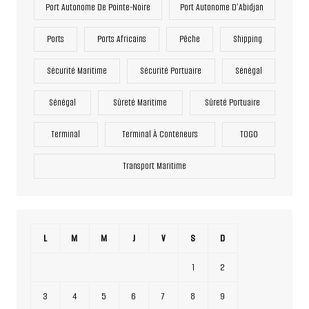
Port Autonome De Pointe-Noire
Port Autonome D’Abidjan
Ports
Ports Africains
Pêche
Shipping
Sécurité Maritime
Sécurité Portuaire
Sénégal
Sénégal
Sûreté Maritime
Sûreté Portuaire
Terminal
Terminal À Conteneurs
TOGO
Transport Maritime
L
M
M
J
V
S
D
1
2
3
4
5
6
7
8
9