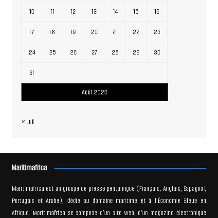
10
11
12
13
14
15
16
17
18
19
20
21
22
23
24
25
26
27
28
29
30
31
Août 2026
« Juil
Maritimafrica
Maritimafrica est un groupe de presse pentalingue (Français, Anglais, Espagnol,
Portugais et Arabe), dédié au domaine maritime et à l’Économie Bleue en
Afrique. Maritimafrica se compose d’un site web, d’un magazine électronique