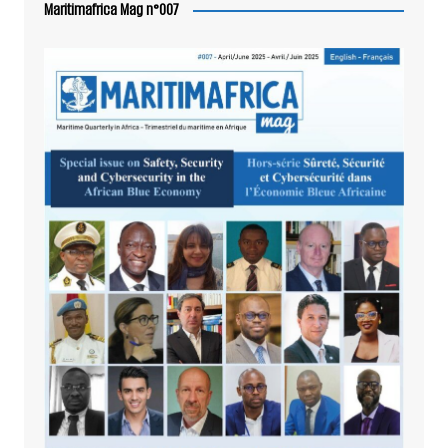
Maritimafrica Mag n°007