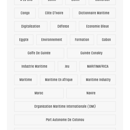
Congo
Côte D'Ivoire
Dictionnaire Maritime
Digitalisation
Défense
Economie Bleue
Egypte
Environnement
Formation
Gabon
Golfe De Guinée
Guinée Conakry
Industrie Maritime
Jeu
MARITIMAFRICA
Maritime
Maritime En Afrique
Maritime Industry
Maroc
Navire
Organisation Maritime Internationale (OMI)
Port Autonome De Cotonou