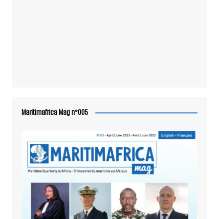
Maritimafrica Mag n°005