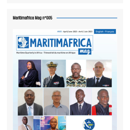
Maritimafrica Mag n°005