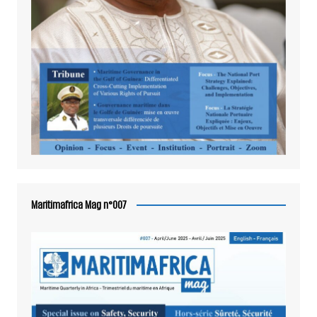
Maritimafrica Mag n°007