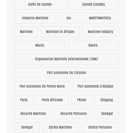
Golfe De Guinée
Guinée Conakry
Industrie Maritime
Jeu
MARITIMAFRICA
Maritime
Maritime En Afrique
Maritime Industry
Maroc
Navire
Organisation Maritime Internationale (OMI)
Port Autonome De Cotonou
Port Autonome De Pointe-Noire
Port Autonome D’Abidjan
Ports
Ports Africains
Pêche
Shipping
Sécurité Maritime
Sécurité Portuaire
Sénégal
Sénégal
Sûreté Maritime
Sûreté Portuaire