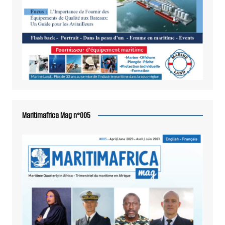
Maritimafrica Mag n°005