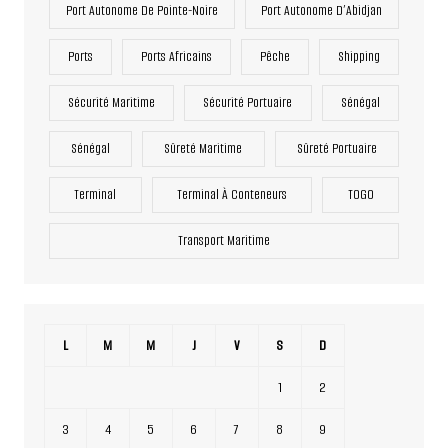
Port Autonome De Pointe-Noire
Port Autonome D’Abidjan
Ports
Ports Africains
Pêche
Shipping
Sécurité Maritime
Sécurité Portuaire
Sénégal
Sénégal
Sûreté Maritime
Sûreté Portuaire
Terminal
Terminal À Conteneurs
TOGO
Transport Maritime
L
M
M
J
V
S
D
1
2
3
4
5
6
7
8
9