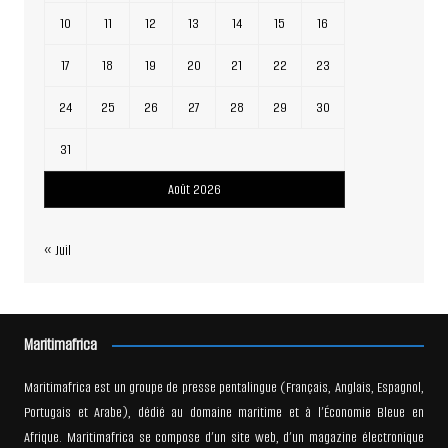
10
11
12
13
14
15
16
17
18
19
20
21
22
23
24
25
26
27
28
29
30
31
Août 2026
« Juil
Maritimafrica
Maritimafrica est un groupe de presse pentalingue (Français, Anglais, Espagnol,
Portugais et Arabe), dédié au domaine maritime et à l’Économie Bleue en
Afrique. Maritimafrica se compose d’un site web, d’un magazine électronique