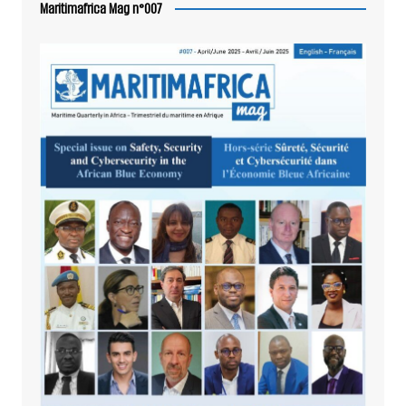
Maritimafrica Mag n°007