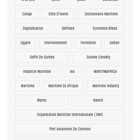
Congo
Côte D'Ivoire
Dictionnaire Maritime
Digitalisation
Défense
Economie Bleue
Egypte
Environnement
Formation
Gabon
Golfe De Guinée
Guinée Conakry
Industrie Maritime
Jeu
MARITIMAFRICA
Maritime
Maritime En Afrique
Maritime Industry
Maroc
Navire
Organisation Maritime Internationale (OMI)
Port Autonome De Cotonou