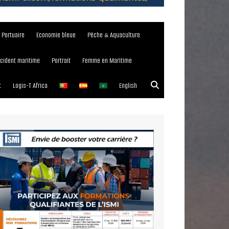
e Portuaire
Economie bleue
Pêche & Aquaculture
ncident maritime
Portrait
Femme en Maritime
t
Logis-T Africa
English
023