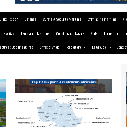
Digitalisation
Défense
Sûreté & Sécurité Maritime
Criminalité maritime
Vi
role & Gaz
Législation Maritime
Construction Navale
Voile
Formation
I
sources Documentaires
Offres d’Emploi
Répertoire
Le Groupe
Contac
Institutions et Organisations
À propos
Écoles maritimes
Nos Services
Journées
Nos Magazines
Ports
Communiqué de presse
Entreprises maritimes
Media Partner 2019 – 2
Maritimafrica Awards