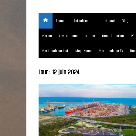
Accueil
Actualités
International
Blog
Marine
Environnement maritime
Décarbonation
Pét
Maritimafrica List
Magazines
Maritimafrica TV
Res
Jour :
12 juin 2024