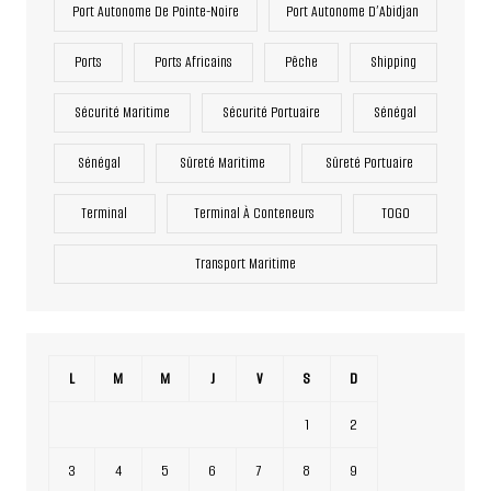
Port Autonome De Pointe-Noire
Port Autonome D’Abidjan
Ports
Ports Africains
Pêche
Shipping
Sécurité Maritime
Sécurité Portuaire
Sénégal
Sénégal
Sûreté Maritime
Sûreté Portuaire
Terminal
Terminal À Conteneurs
TOGO
Transport Maritime
L
M
M
J
V
S
D
1
2
3
4
5
6
7
8
9