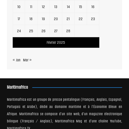
10
11
12
13
14
15
16
17
18
19
20
21
22
23
24
25
26
27
28
Février 2025
« Jan
Mar »
Maritimafrica
Maritimafrica est un groupe de presse pentalingue (Français, Anglais, Espagnol,
Portugais et Arabe), dédié au domaine maritime et à l’Économie Bleue en
Afrique. Maritimafrica se compose d’un site web, d’un magazine électronique
bilingue (Français / Anglais), Maritimafrica Mag et d’une chaîne YouTube,
Maritimafrica TV.