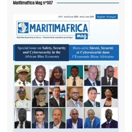
Maritimafrica Mag n°007