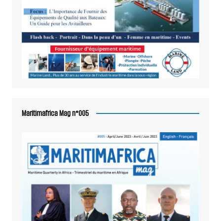
Maritimafrica Mag n°005