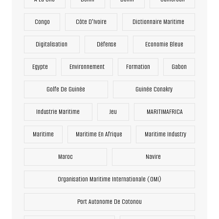
Congo
Côte D'Ivoire
Dictionnaire Maritime
Digitalisation
Défense
Economie Bleue
Egypte
Environnement
Formation
Gabon
Golfe De Guinée
Guinée Conakry
Industrie Maritime
Jeu
MARITIMAFRICA
Maritime
Maritime En Afrique
Maritime Industry
Maroc
Navire
Organisation Maritime Internationale (OMI)
Port Autonome De Cotonou