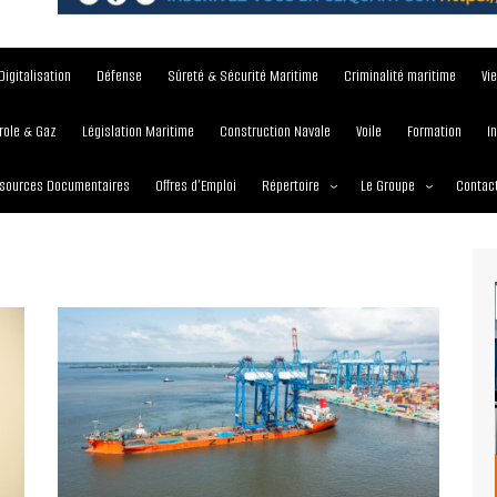
Digitalisation
Défense
Sûreté & Sécurité Maritime
Criminalité maritime
Vi
role & Gaz
Législation Maritime
Construction Navale
Voile
Formation
I
sources Documentaires
Offres d’Emploi
Répertoire
Le Groupe
Contac
Institutions et Organisations
À propos
Écoles maritimes
Nos Services
Journées
Nos Magazines
Ports
Communiqué de presse
Entreprises maritimes
Media Partner 2019 – 2
Maritimafrica Awards