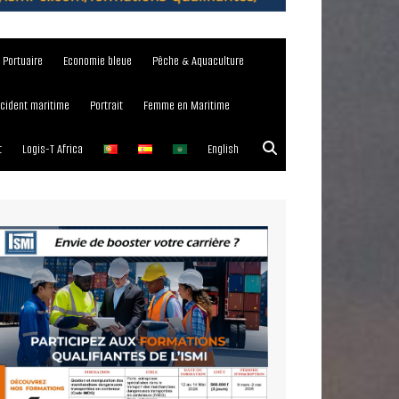
e Portuaire
Economie bleue
Pêche & Aquaculture
ncident maritime
Portrait
Femme en Maritime
t
Logis-T Africa
English
023