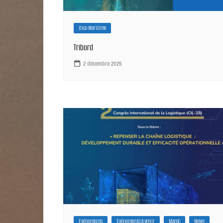
Dico Maritime
Tribord
2 décembre 2025
Evénements
Evénements à venir
Maroc
News