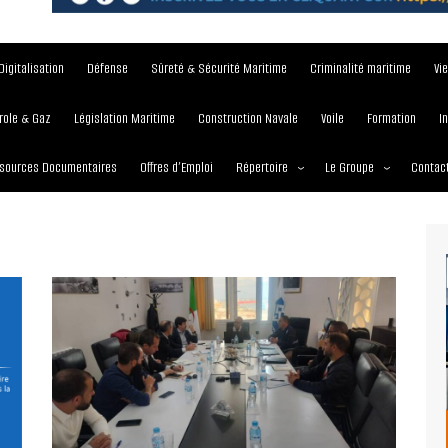
Digitalisation
Défense
Sûreté & Sécurité Maritime
Criminalité maritime
Vi
role & Gaz
Législation Maritime
Construction Navale
Voile
Formation
I
sources Documentaires
Offres d’Emploi
Répertoire
Le Groupe
Contac
Institutions et Organisations
À propos
Écoles maritimes
Nos Services
Journées
Nos Magazines
Ports
Communiqué de presse
Entreprises maritimes
Media Partner 2019 – 2
Maritimafrica Awards