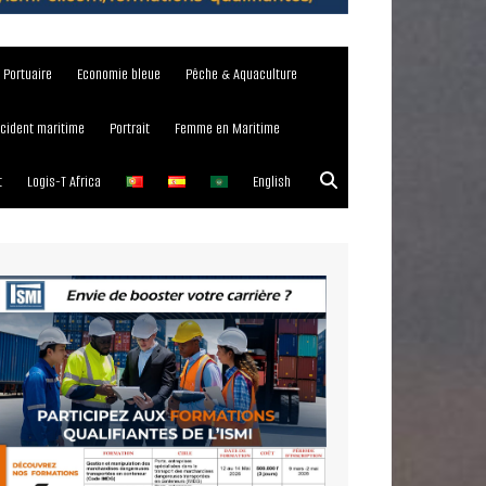
e Portuaire
Economie bleue
Pêche & Aquaculture
ncident maritime
Portrait
Femme en Maritime
t
Logis-T Africa
English
023