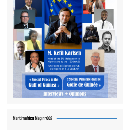
Maritimafrica Mag n°002