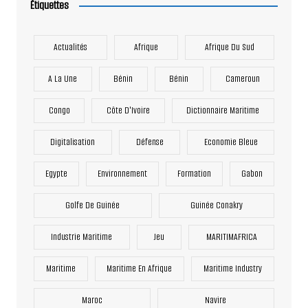
Étiquettes
Actualités
Afrique
Afrique Du Sud
A La Une
Bénin
Bénin
Cameroun
Congo
Côte D'Ivoire
Dictionnaire Maritime
Digitalisation
Défense
Economie Bleue
Egypte
Environnement
Formation
Gabon
Golfe De Guinée
Guinée Conakry
Industrie Maritime
Jeu
MARITIMAFRICA
Maritime
Maritime En Afrique
Maritime Industry
Maroc
Navire