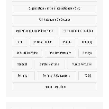
Organisation Maritime Internationale (OMI)
Port Autonome De Cotonou
Port Autonome De Pointe-Noire
Port Autonome D’Abidjan
Ports
Ports Africains
Pêche
Shipping
Sécurité Maritime
Sécurité Portuaire
Sénégal
Sénégal
Sûreté Maritime
Sûreté Portuaire
Terminal
Terminal À Conteneurs
TOGO
Transport Maritime