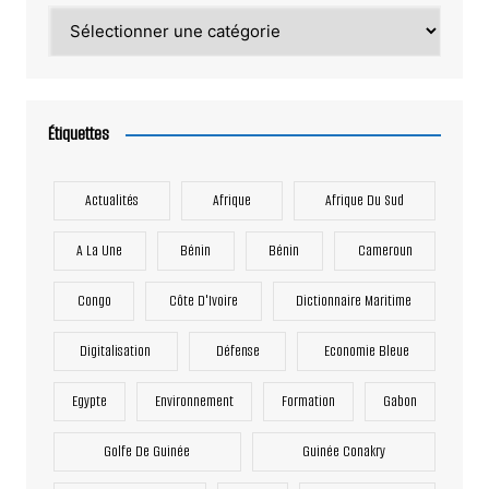
Catégories
Étiquettes
Actualités
Afrique
Afrique Du Sud
A La Une
Bénin
Bénin
Cameroun
Congo
Côte D'Ivoire
Dictionnaire Maritime
Digitalisation
Défense
Economie Bleue
Egypte
Environnement
Formation
Gabon
Golfe De Guinée
Guinée Conakry