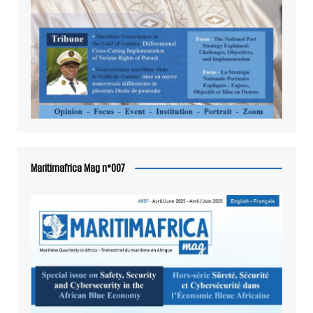
Maritimafrica Mag n°007