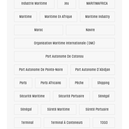
Industrie Maritime
Jeu
MARITIMAFRICA
Maritime
Maritime En Afrique
Maritime Industry
Maroc
Navire
Organisation Maritime Internationale (OMI)
Port Autonome De Cotonou
Port Autonome De Pointe-Noire
Port Autonome D’Abidjan
Ports
Ports Africains
Pêche
Shipping
Sécurité Maritime
Sécurité Portuaire
Sénégal
Sénégal
Sûreté Maritime
Sûreté Portuaire
Terminal
Terminal À Conteneurs
TOGO