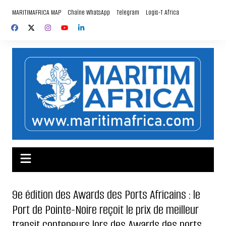
Aller
MARITIMAFRICA MAP
Chaîne WhatsApp
Telegram
Logis-T Africa
au
contenu
9e édition des Awards des Ports Africains : le
Port de Pointe-Noire reçoit le prix de meilleur
transit conteneurs lors des Awards des ports