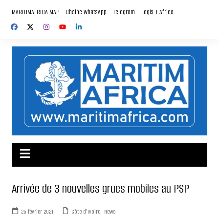
Aller
MARITIMAFRICA MAP
Chaîne WhatsApp
Telegram
Logis-T Africa
au
contenu
Arrivée de 3 nouvelles grues mobiles au PSP
25 février 2021
Côte d'Ivoire
,
News