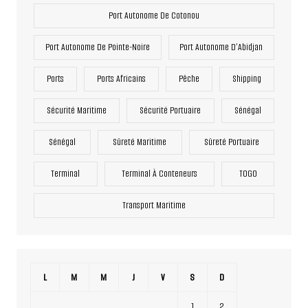
Port Autonome De Cotonou
Port Autonome De Pointe-Noire
Port Autonome D’Abidjan
Ports
Ports Africains
Pêche
Shipping
Sécurité Maritime
Sécurité Portuaire
Sénégal
Sénégal
Sûreté Maritime
Sûreté Portuaire
Terminal
Terminal À Conteneurs
TOGO
Transport Maritime
L
M
M
J
V
S
D
1
2