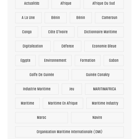
Actualités
Afrique
Afrique Du Sud
A La Une
Bénin
Bénin
Cameroun
Congo
Côte D'Ivoire
Dictionnaire Maritime
Digitalisation
Défense
Economie Bleue
Egypte
Environnement
Formation
Gabon
Golfe De Guinée
Guinée Conakry
Industrie Maritime
Jeu
MARITIMAFRICA
Maritime
Maritime En Afrique
Maritime Industry
Maroc
Navire
Organisation Maritime Internationale (OMI)