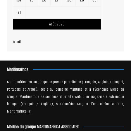
24
25
26
27
28
29
30
31
Août 2026
« Juil
Maritimafrica
Maritimafrica est un groupe de presse pentalingue (Français, Anglais, Espagnol,
Portugais et Arabe), dédié au domaine maritime et à l’Économie Bleue en
Afrique. Maritimafrica se compose d’un site web, d’un magazine électronique
bilingue (Français / Anglais), Maritimafrica Mag et d’une chaîne YouTube,
Maritimafrica TV.
Médias du groupe MARITIMAFRICA ASSOCIATED