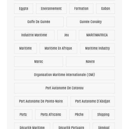
Egypte
Environnement
Formation
Gabon
Golfe De Guinée
Guinée Conakry
Industrie Maritime
Jeu
MARITIMAFRICA
Maritime
Maritime En Afrique
Maritime Industry
Maroc
Navire
Organisation Maritime Internationale (OMI)
Port Autonome De Cotonou
Port Autonome De Pointe-Noire
Port Autonome D’Abidjan
Ports
Ports Africains
Pêche
Shipping
Sécurité Maritime
Sécurité Portuaire
Sénégal