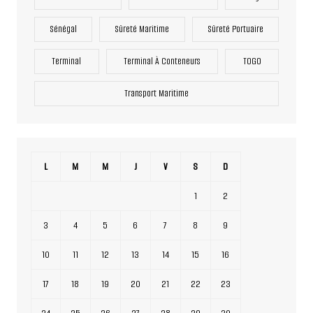
Sénégal
Sûreté Maritime
Sûreté Portuaire
Terminal
Terminal À Conteneurs
TOGO
Transport Maritime
L
M
M
J
V
S
D
1
2
3
4
5
6
7
8
9
10
11
12
13
14
15
16
17
18
19
20
21
22
23