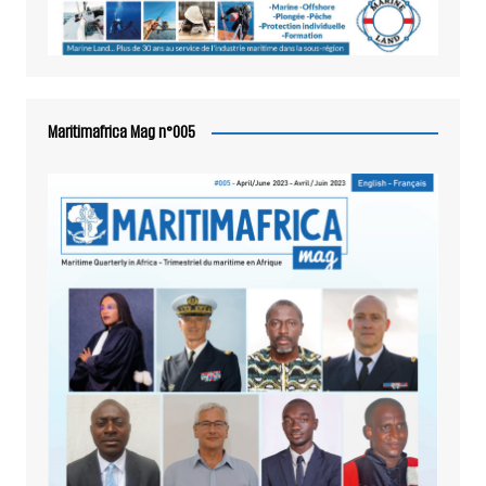
Maritimafrica Mag n°005