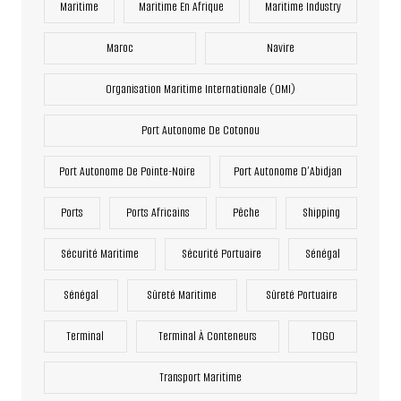
Maritime
Maritime En Afrique
Maritime Industry
Maroc
Navire
Organisation Maritime Internationale (OMI)
Port Autonome De Cotonou
Port Autonome De Pointe-Noire
Port Autonome D’Abidjan
Ports
Ports Africains
Pêche
Shipping
Sécurité Maritime
Sécurité Portuaire
Sénégal
Sénégal
Sûreté Maritime
Sûreté Portuaire
Terminal
Terminal À Conteneurs
TOGO
Transport Maritime