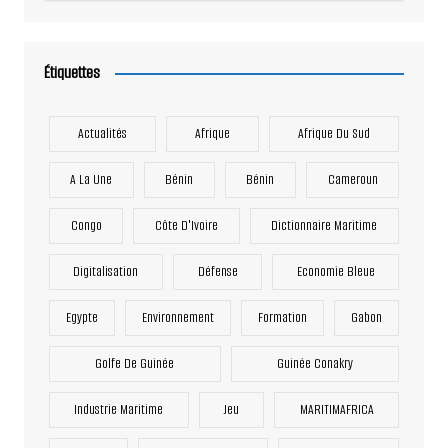
Étiquettes
Actualités
Afrique
Afrique Du Sud
A La Une
Bénin
Bénin
Cameroun
Congo
Côte D'Ivoire
Dictionnaire Maritime
Digitalisation
Défense
Economie Bleue
Egypte
Environnement
Formation
Gabon
Golfe De Guinée
Guinée Conakry
Industrie Maritime
Jeu
MARITIMAFRICA