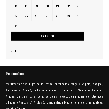
17
18
19
20
21
22
23
24
25
26
27
28
29
30
31
Août 2026
« Juil
Maritimafrica
Maritimafrica est un groupe de presse pentalingue (Français, Anglais, Espagnol,
Portugais et Arabe), dédié au domaine maritime et à l’Économie Bleue en
Afrique. Maritimafrica se compose d’un site web, d’un magazine électronique
bilingue (Français / Anglais), Maritimafrica Mag et d’une chaîne YouTube,
Maritimafrica TV.