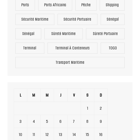
Ports
Ports Africains
Pêche
Shipping
Sécurité Maritime
Sécurité Portuaire
Sénégal
Sénégal
Sûreté Maritime
Sûreté Portuaire
Terminal
Terminal À Conteneurs
TOGO
Transport Maritime
L
M
M
J
V
S
D
1
2
3
4
5
6
7
8
9
10
11
12
13
14
15
16