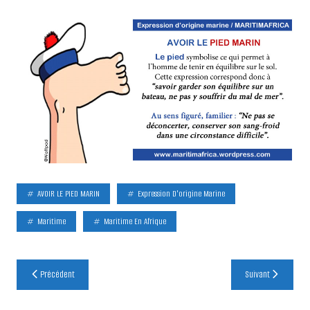
AVOIR LE PIED MARIN
Expression D'origine Marine
Maritime
Maritime En Afrique
Navigation
Précédent
Suivant
de