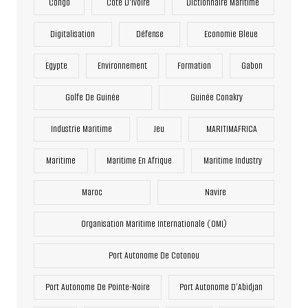
Congo
Côte D'Ivoire
Dictionnaire Maritime
Digitalisation
Défense
Economie Bleue
Egypte
Environnement
Formation
Gabon
Golfe De Guinée
Guinée Conakry
Industrie Maritime
Jeu
MARITIMAFRICA
Maritime
Maritime En Afrique
Maritime Industry
Maroc
Navire
Organisation Maritime Internationale (OMI)
Port Autonome De Cotonou
Port Autonome De Pointe-Noire
Port Autonome D’Abidjan