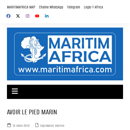
Aller
MARITIMAFRICA MAP
Chaîne WhatsApp
Telegram
Logis-T Africa
au
contenu
AVOIR LE PIED MARIN
19 mars 2019
Expression marine