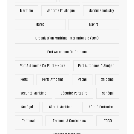
Maritime
Maritime En Afrique
Maritime Industry
Maroc
Navire
Organisation Maritime Internationale (OMI)
Port Autonome De Cotonou
Port Autonome De Pointe-Noire
Port Autonome D’Abidjan
Ports
Ports Africains
Pêche
Shipping
Sécurité Maritime
Sécurité Portuaire
Sénégal
Sénégal
Sûreté Maritime
Sûreté Portuaire
Terminal
Terminal À Conteneurs
TOGO