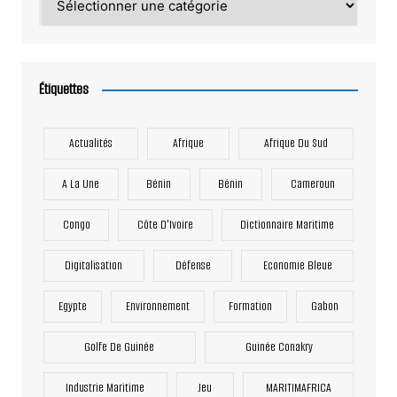
Étiquettes
Actualités
Afrique
Afrique Du Sud
A La Une
Bénin
Bénin
Cameroun
Congo
Côte D'Ivoire
Dictionnaire Maritime
Digitalisation
Défense
Economie Bleue
Egypte
Environnement
Formation
Gabon
Golfe De Guinée
Guinée Conakry
Industrie Maritime
Jeu
MARITIMAFRICA