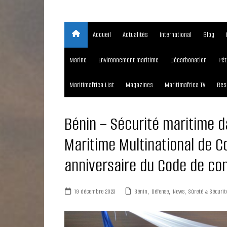
Accueil
Actualités
International
Blog
Marine
Environnement maritime
Décarbonation
Pét
Maritimafrica List
Magazines
Maritimafrica TV
Res
Bénin – Sécurité maritime da
Maritime Multinational de C
anniversaire du Code de co
19 décembre 2023
Bénin
,
Défense
,
News
,
Sûreté & Sécurit