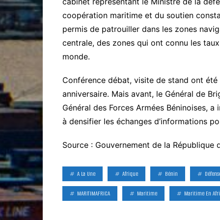
cabinet représentant le Ministre de la déf
coopération maritime et du soutien consta
permis de patrouiller dans les zones naviga
centrale, des zones qui ont connu les taux 
monde.
Conférence débat, visite de stand ont été 
anniversaire. Mais avant, le Général de B
Général des Forces Armées Béninoises, a in
à densifier les échanges d’informations po
Source : Gouvernement de la République 
A La Une
Afrique
Bénin
Défens
MARITIMAFRICA
Maritime
Maritime En Afr