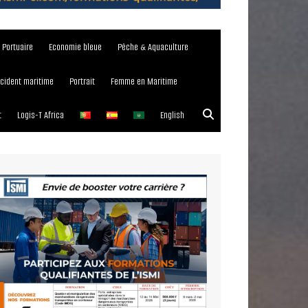
e Portuaire
Economie bleue
Pêche & Aquaculture
ncident maritime
Portrait
Femme en Maritime
t
Logis-T Africa
English
023