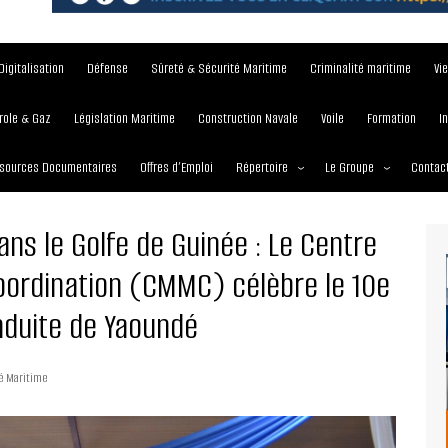
Digitalisation
Défense
Sûreté & Sécurité Maritime
Criminalité maritime
Vi
role & Gaz
Législation Maritime
Construction Navale
Voile
Formation
I
sources Documentaires
Offres d’Emploi
Répertoire
Le Groupe
Contac
Institutions et Organisations
À propos
ns le Golfe de Guinée : Le Centre
Écoles maritimes
Nos Services
oordination (CMMC) célèbre le 10e
Journées
Nos Magazines
nduite de Yaoundé
Ports
Communiqué de presse
Entreprises maritimes
Media Partner 2019 – 2
é Maritime
Maritimafrica Awards