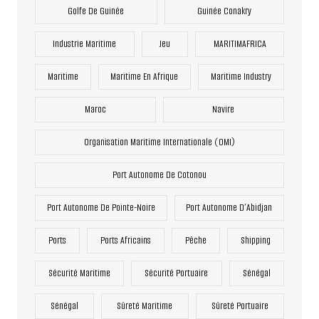
Golfe De Guinée
Guinée Conakry
Industrie Maritime
Jeu
MARITIMAFRICA
Maritime
Maritime En Afrique
Maritime Industry
Maroc
Navire
Organisation Maritime Internationale (OMI)
Port Autonome De Cotonou
Port Autonome De Pointe-Noire
Port Autonome D’Abidjan
Ports
Ports Africains
Pêche
Shipping
Sécurité Maritime
Sécurité Portuaire
Sénégal
Sénégal
Sûreté Maritime
Sûreté Portuaire