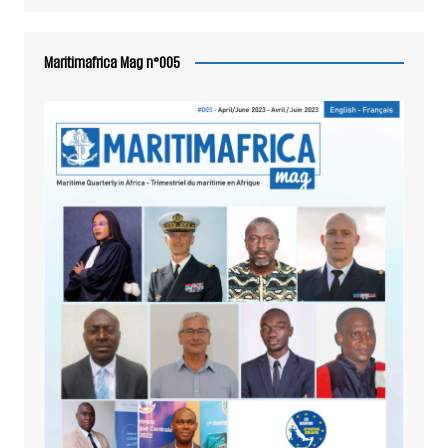
Maritimafrica Mag n°005