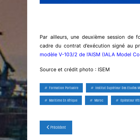
Par ailleurs, une deuxième session de 
cadre du contrat d’exécution signé au p
modèle V-103/2 de l’AISM (IALA Model Co
Source et crédit photo : ISEM
Formation Portuaire
Institut Supérieur Des Etudes 
Maritime En Afrique
Maroc
Opérateur VTS
Navigation
Précédent
de