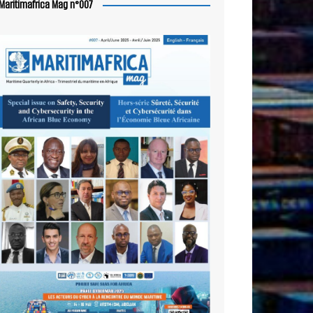
Maritimafrica Mag n°007