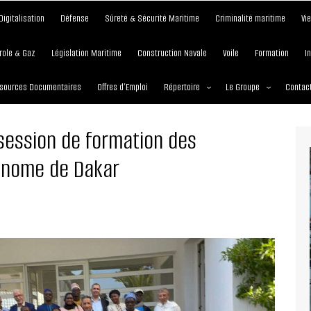
Digitalisation
Défense
Sûreté & Sécurité Maritime
Criminalité maritime
Vi
role & Gaz
Législation Maritime
Construction Navale
Voile
Formation
I
sources Documentaires
Offres d’Emploi
Répertoire
Le Groupe
Contac
Institutions et Organisations
À propos
session de formation des
Écoles maritimes
Nos Services
onome de Dakar
Journées
Nos Magazines
Ports
Communiqué de presse
Entreprises maritimes
Media Partner 2019 – 2
Maritimafrica Awards