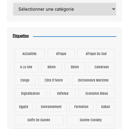
Catégories
Étiquettes
Actualités
Afrique
Afrique Du Sud
A La Une
Bénin
Bénin
Cameroun
Congo
Côte D'Ivoire
Dictionnaire Maritime
Digitalisation
Défense
Economie Bleue
Egypte
Environnement
Formation
Gabon
Golfe De Guinée
Guinée Conakry