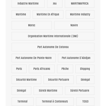
Industrie Maritime
Jeu
MARITIMAFRICA
Maritime
Maritime En Afrique
Maritime Industry
Maroc
Navire
Organisation Maritime Internationale (OMI)
Port Autonome De Cotonou
Port Autonome De Pointe-Noire
Port Autonome D’Abidjan
Ports
Ports Africains
Pêche
Shipping
Sécurité Maritime
Sécurité Portuaire
Sénégal
Sénégal
Sûreté Maritime
Sûreté Portuaire
Terminal
Terminal À Conteneurs
TOGO