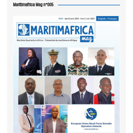
Maritimafrica Mag n°005