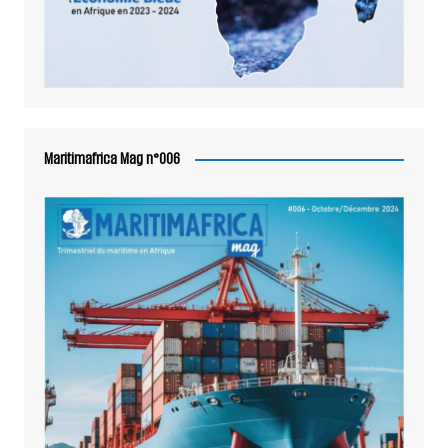
Maritimafrica Mag n°006