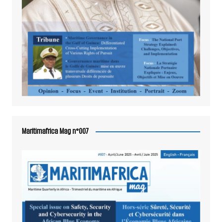
Maritimafrica Mag n°007