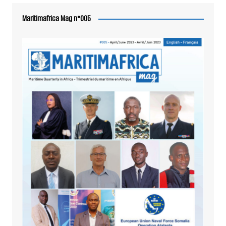
Maritimafrica Mag n°005