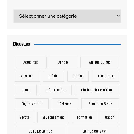
Catégories
Étiquettes
Actualités
Afrique
Afrique Du Sud
A La Une
Bénin
Bénin
Cameroun
Congo
Côte D'Ivoire
Dictionnaire Maritime
Digitalisation
Défense
Economie Bleue
Egypte
Environnement
Formation
Gabon
Golfe De Guinée
Guinée Conakry