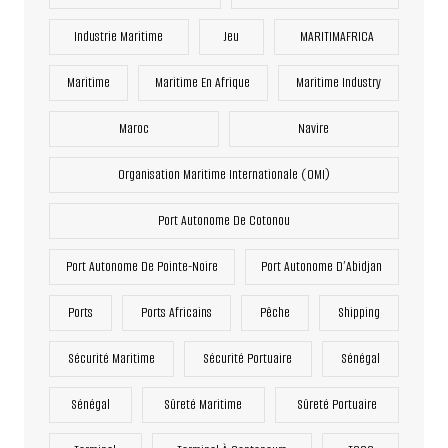
Industrie Maritime
Jeu
MARITIMAFRICA
Maritime
Maritime En Afrique
Maritime Industry
Maroc
Navire
Organisation Maritime Internationale (OMI)
Port Autonome De Cotonou
Port Autonome De Pointe-Noire
Port Autonome D’Abidjan
Ports
Ports Africains
Pêche
Shipping
Sécurité Maritime
Sécurité Portuaire
Sénégal
Sénégal
Sûreté Maritime
Sûreté Portuaire