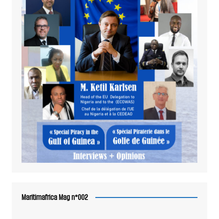
Maritimafrica Mag n°002