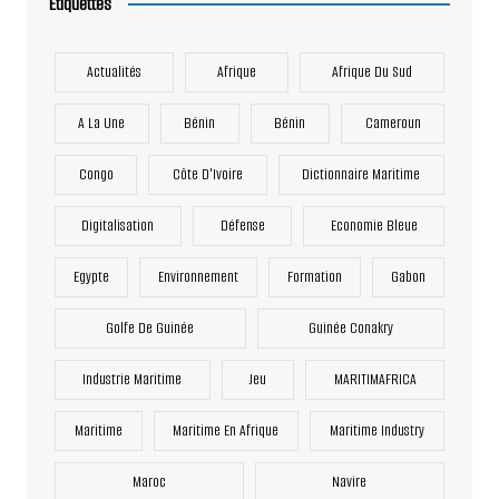
Étiquettes
Actualités
Afrique
Afrique Du Sud
A La Une
Bénin
Bénin
Cameroun
Congo
Côte D'Ivoire
Dictionnaire Maritime
Digitalisation
Défense
Economie Bleue
Egypte
Environnement
Formation
Gabon
Golfe De Guinée
Guinée Conakry
Industrie Maritime
Jeu
MARITIMAFRICA
Maritime
Maritime En Afrique
Maritime Industry
Maroc
Navire