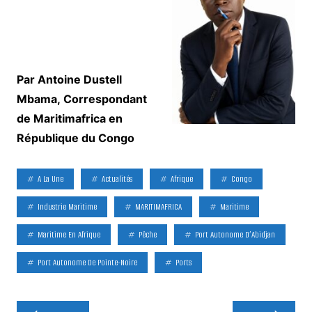
Par Antoine Dustell
Mbama,
Correspondant
de Maritimafrica en
République du Congo
A La Une
Actualités
Afrique
Congo
Industrie Maritime
MARITIMAFRICA
Maritime
Maritime En Afrique
Pêche
Port Autonome D’Abidjan
Port Autonome De Pointe-Noire
Ports
Navigation