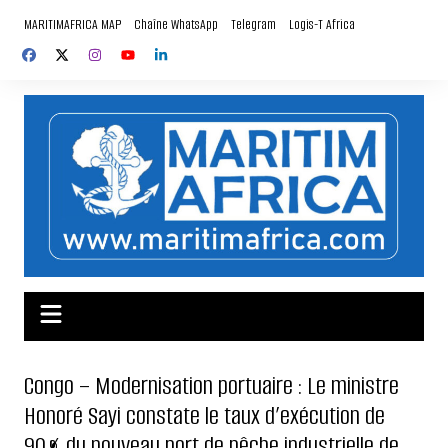
Aller
MARITIMAFRICA MAP
Chaîne WhatsApp
Telegram
Logis-T Africa
au
contenu
Congo – Modernisation portuaire : Le ministre
Honoré Sayi constate le taux d’exécution de
90% du nouveau port de pêche industrielle de