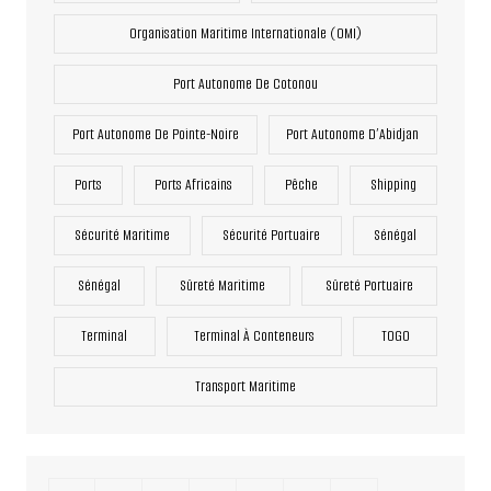
Organisation Maritime Internationale (OMI)
Port Autonome De Cotonou
Port Autonome De Pointe-Noire
Port Autonome D’Abidjan
Ports
Ports Africains
Pêche
Shipping
Sécurité Maritime
Sécurité Portuaire
Sénégal
Sénégal
Sûreté Maritime
Sûreté Portuaire
Terminal
Terminal À Conteneurs
TOGO
Transport Maritime