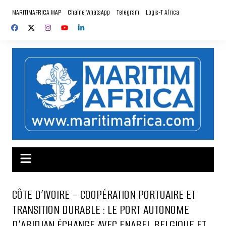
Aller
MARITIMAFRICA MAP
Chaîne WhatsApp
Telegram
Logis-T Africa
au
contenu
CÔTE D’IVOIRE – COOPÉRATION PORTUAIRE ET
TRANSITION DURABLE : LE PORT AUTONOME
D’ABIDJAN ÉCHANGE AVEC ENABEL BELGIQUE ET