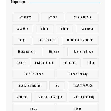
Étiquettes
Actualités
Afrique
Afrique Du Sud
A La Une
Bénin
Bénin
Cameroun
Congo
Côte D'Ivoire
Dictionnaire Maritime
Digitalisation
Défense
Economie Bleue
Egypte
Environnement
Formation
Gabon
Golfe De Guinée
Guinée Conakry
Industrie Maritime
Jeu
MARITIMAFRICA
Maritime
Maritime En Afrique
Maritime Industry
Maroc
Navire