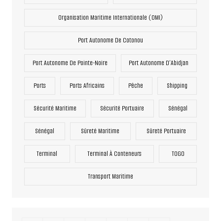
Organisation Maritime Internationale (OMI)
Port Autonome De Cotonou
Port Autonome De Pointe-Noire
Port Autonome D’Abidjan
Ports
Ports Africains
Pêche
Shipping
Sécurité Maritime
Sécurité Portuaire
Sénégal
Sénégal
Sûreté Maritime
Sûreté Portuaire
Terminal
Terminal À Conteneurs
TOGO
Transport Maritime