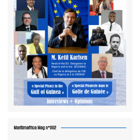
Maritimafrica Mag n°002