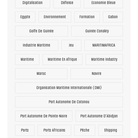
Digitalisation
Défense
Economie Bleue
Egypte
Environnement
Formation
Gabon
Golfe De Guinée
Guinée Conakry
Industrie Maritime
Jeu
MARITIMAFRICA
Maritime
Maritime En Afrique
Maritime Industry
Maroc
Navire
Organisation Maritime Internationale (OMI)
Port Autonome De Cotonou
Port Autonome De Pointe-Noire
Port Autonome D’Abidjan
Ports
Ports Africains
Pêche
Shipping