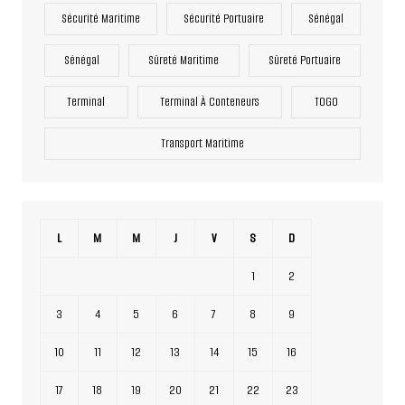
Sécurité Maritime
Sécurité Portuaire
Sénégal
Sénégal
Sûreté Maritime
Sûreté Portuaire
Terminal
Terminal À Conteneurs
TOGO
Transport Maritime
L
M
M
J
V
S
D
1
2
3
4
5
6
7
8
9
10
11
12
13
14
15
16
17
18
19
20
21
22
23