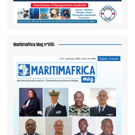
Maritimafrica Mag n°005