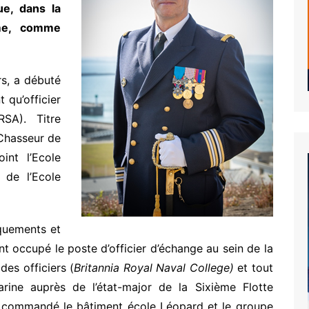
ue, dans la
time, comme
rs, a débuté
 qu’officier
RSA). Titre
 Chasseur de
int l’Ecole
 de l’Ecole
rquements et
t occupé le poste d’officier d’échange au sein de la
des officiers (
Britannia Royal Naval College)
et tout
arine auprès de l’état-major de la Sixième Flotte
t commandé le bâtiment école Léopard et le groupe