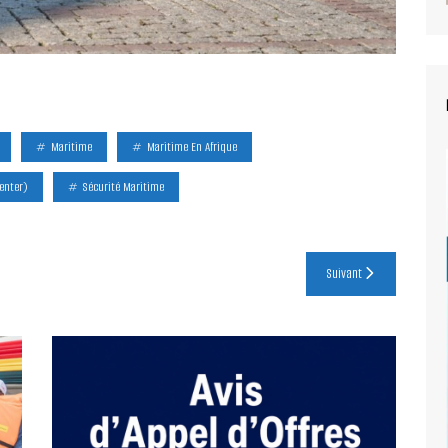
Maritime
Maritime En Afrique
enter)
Sécurité Maritime
Suivant