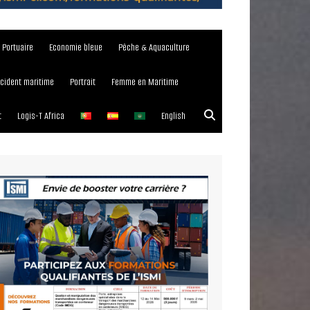
e Portuaire
Economie bleue
Pêche & Aquaculture
ncident maritime
Portrait
Femme en Maritime
t
Logis-T Africa
English
023