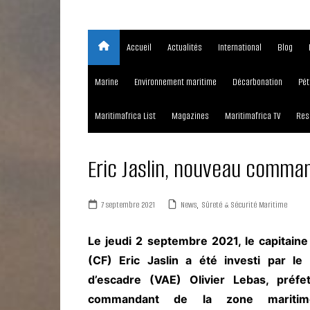
Accueil
Actualités
International
Blog
Marine
Environnement maritime
Décarbonation
Pét
Maritimafrica List
Magazines
Maritimafrica TV
Res
Eric Jaslin, nouveau comma
7 septembre 2021
News
,
Sûreté & Sécurité Maritime
Le jeudi 2 septembre 2021, le capitaine
(CF) Eric Jaslin a été investi par le 
d’escadre (VAE) Olivier Lebas, préfe
commandant de la zone mariti