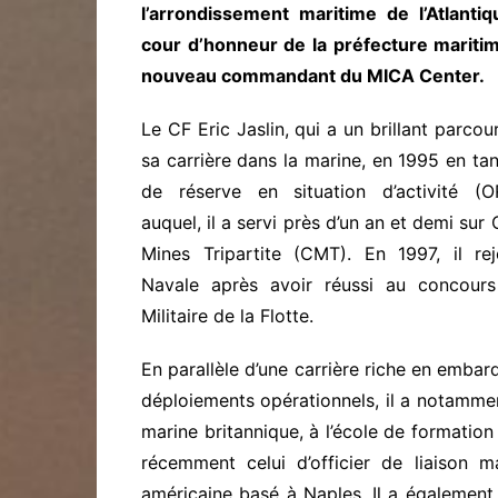
l’arrondissement maritime de l’Atlantiq
cour d’honneur de la préfecture mari
nouveau commandant du MICA Center.
Le CF Eric Jaslin, qui a un brillant parcou
sa carrière dans la marine, en 1995 en tant
de réserve en situation d’activité (O
auquel, il a servi près d’un an et demi sur
Mines Tripartite (CMT). En 1997, il rejo
Navale après avoir réussi au concours
Militaire de la Flotte.
En parallèle d’une carrière riche en emba
déploiements opérationnels, il a notammen
marine britannique, à l’école de formation 
récemment celui d’officier de liaison m
américaine basé à Naples. Il a égalemen