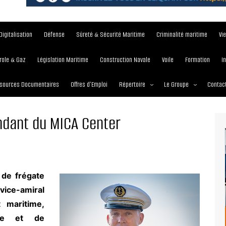
Digitalisation
Défense
Sûreté & Sécurité Maritime
Criminalité maritime
Vi
role & Gaz
Législation Maritime
Construction Navale
Voile
Formation
I
sources Documentaires
Offres d’Emploi
Répertoire
Le Groupe
Contac
Institutions et Organisations
À propos
ndant du MICA Center
Écoles maritimes
Nos Services
Journées
Nos Magazines
Ports
Communiqué de presse
 de frégate
Entreprises maritimes
Media Partner 2019 – 2
vice-amiral
Maritimafrica Awards
t maritime,
me et de