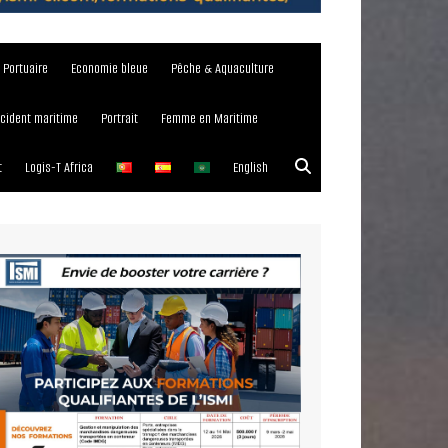
e Portuaire
Economie bleue
Pêche & Aquaculture
ncident maritime
Portrait
Femme en Maritime
t
Logis-T Africa
English
023