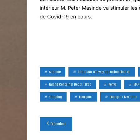
intérieur M. Peter Masinde va stimuler les 
de Covid-19 en cours.
A La Une
Africa Star Railway Operation Limited
Inland Container Depot (ICD)
Kenya
MARI
Shipping
Transport
Transport Maritime
Navigation
Précédent
de