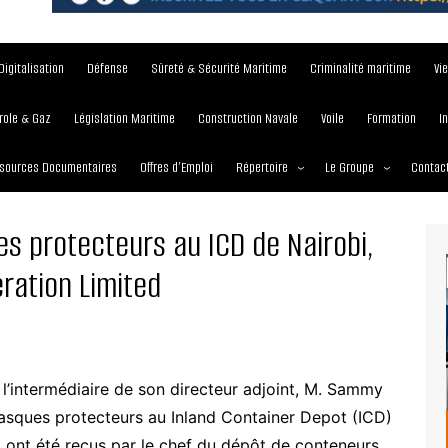
Digitalisation
Défense
Sûreté & Sécurité Maritime
Criminalité maritime
Vi
role & Gaz
Législation Maritime
Construction Navale
Voile
Formation
I
sources Documentaires
Offres d’Emploi
Répertoire
Le Groupe
Contac
Institutions et Organisations
À propos
s protecteurs au ICD de Nairobi,
Écoles maritimes
Nos Services
eration Limited
Journées
Nos Magazines
Ports
Communiqué de presse
Entreprises maritimes
Media Partner 2019 – 2
Maritimafrica Awards
 l’intermédiaire de son directeur adjoint, M. Sammy
masques protecteurs au Inland Container Depot (ICD)
 ont été reçus par le chef du dépôt de conteneurs