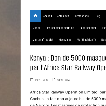
Accueil
Actualités
International
Blog
Marine
Environnement maritime
Décarbonation
Pét
Maritimafrica List
Magazines
Maritimafrica TV
Res
Kenya : Don de 5000 masque
par l’Africa Star Railway Op
27 avril 2020
Kenya
,
News
Africa Star Railway Operation Limited, par
Gachuhi, a fait don aujourd’hui de 5000 
de Nairobi. Les masques de protection qui