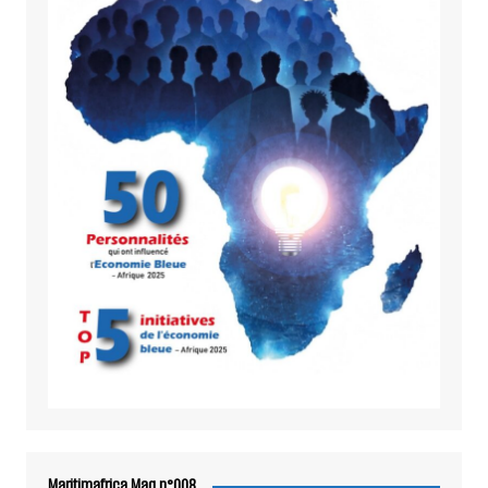
Maritimafrica Mag n°008