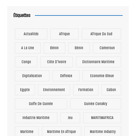
Étiquettes
Actualités
Afrique
Afrique Du Sud
A La Une
Bénin
Bénin
Cameroun
Congo
Côte D'Ivoire
Dictionnaire Maritime
Digitalisation
Défense
Economie Bleue
Egypte
Environnement
Formation
Gabon
Golfe De Guinée
Guinée Conakry
Industrie Maritime
Jeu
MARITIMAFRICA
Maritime
Maritime En Afrique
Maritime Industry