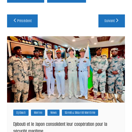
Navigation
Précédent
Suivant
de
l’article
Djibouti
Marine
News
Sûreté & Sécurité Maritime
Djibouti et le Japon consolident leur coopération pour la
sécurité maritime