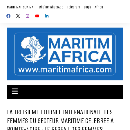
Aller
MARITIMAFRICA MAP
Chaîne WhatsApp
Telegram
Logis-T Africa
au
contenu
LA TROISIEME JOURNEE INTERNATIONALE DES
FEMMES DU SECTEUR MARITIME CELEBREE A
POINTE-NOIRE : LE RESEAU DES FEMMES