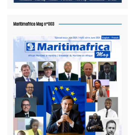
Maritimafrica Mag n°003