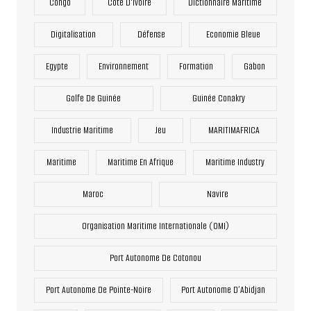
Congo
Côte D'Ivoire
Dictionnaire Maritime
Digitalisation
Défense
Economie Bleue
Egypte
Environnement
Formation
Gabon
Golfe De Guinée
Guinée Conakry
Industrie Maritime
Jeu
MARITIMAFRICA
Maritime
Maritime En Afrique
Maritime Industry
Maroc
Navire
Organisation Maritime Internationale (OMI)
Port Autonome De Cotonou
Port Autonome De Pointe-Noire
Port Autonome D’Abidjan