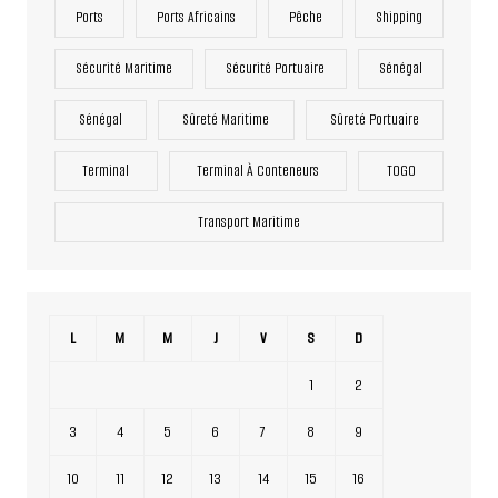
Ports
Ports Africains
Pêche
Shipping
Sécurité Maritime
Sécurité Portuaire
Sénégal
Sénégal
Sûreté Maritime
Sûreté Portuaire
Terminal
Terminal À Conteneurs
TOGO
Transport Maritime
L
M
M
J
V
S
D
1
2
3
4
5
6
7
8
9
10
11
12
13
14
15
16