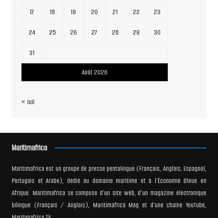
17
18
19
20
21
22
23
24
25
26
27
28
29
30
31
Août 2026
« Juil
Maritimafrica
Maritimafrica est un groupe de presse pentalingue (Français, Anglais, Espagnol,
Portugais et Arabe), dédié au domaine maritime et à l’Économie Bleue en
Afrique. Maritimafrica se compose d’un site web, d’un magazine électronique
bilingue (Français / Anglais), Maritimafrica Mag et d’une chaîne YouTube,
Maritimafrica TV.