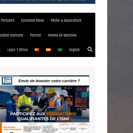
e Portuaire
Economie bleue
Pêche & Aquaculture
ncident maritime
Portrait
Femme en Maritime
t
Logis-T Africa
English
023