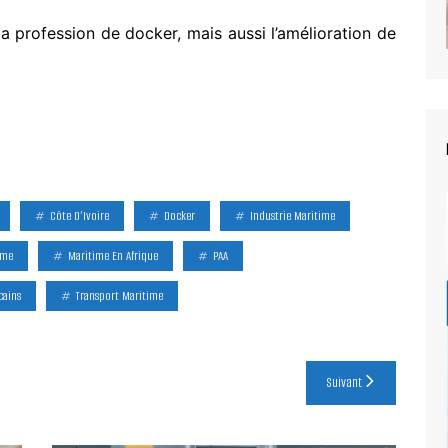
e la profession de docker, mais aussi l’amélioration de
Côte D’Ivoire
Docker
Industrie Maritime
ime
Maritime En Afrique
PAA
cains
Transport Maritime
Suivant