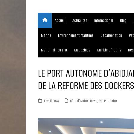
Accueil
Actualités
International
Blog
Marine
Environnement maritime
Décarbonation
Pét
Maritimafrica List
Magazines
Maritimafrica TV
Res
LE PORT AUTONOME D’ABIDJAN
DE LA REFORME DES DOCKERS 
1 avril 2023
Côte d'Ivoire
,
News
,
Vie Portuaire