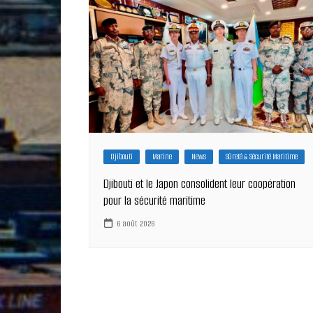
l’article
Djibouti
Marine
News
Sûreté & Sécurité Maritime
Djibouti et le Japon consolident leur coopération
pour la sécurité maritime
6 août 2026