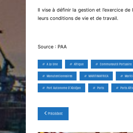
Il vise à définir la gestion et l’exercice d
leurs conditions de vie et de travail.
Source : PAA
A La Une
Afrique
Communauté Portuaire
Manutentionnaires
MARITIMAFRICA
Marit
Port Autonome D’Abidjan
Ports
Ports Afri
Navigation
Précédent
de