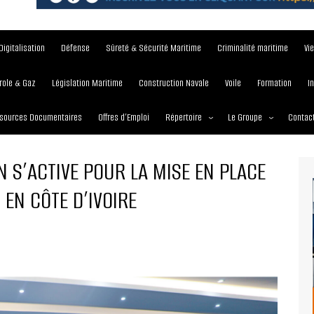
Digitalisation
Défense
Sûreté & Sécurité Maritime
Criminalité maritime
Vi
role & Gaz
Législation Maritime
Construction Navale
Voile
Formation
I
sources Documentaires
Offres d’Emploi
Répertoire
Le Groupe
Contac
Institutions et Organisations
À propos
 S’ACTIVE POUR LA MISE EN PLACE
Écoles maritimes
Nos Services
EN CÔTE D’IVOIRE
Journées
Nos Magazines
Ports
Communiqué de presse
Entreprises maritimes
Media Partner 2019 – 2
Maritimafrica Awards