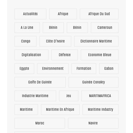
Actualités
Afrique
Afrique Du Sud
A La Une
Bénin
Bénin
Cameroun
Congo
Côte D'Ivoire
Dictionnaire Maritime
Digitalisation
Défense
Economie Bleue
Egypte
Environnement
Formation
Gabon
Golfe De Guinée
Guinée Conakry
Industrie Maritime
Jeu
MARITIMAFRICA
Maritime
Maritime En Afrique
Maritime Industry
Maroc
Navire