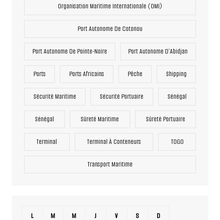
Organisation Maritime Internationale (OMI)
Port Autonome De Cotonou
Port Autonome De Pointe-Noire
Port Autonome D’Abidjan
Ports
Ports Africains
Pêche
Shipping
Sécurité Maritime
Sécurité Portuaire
Sénégal
Sénégal
Sûreté Maritime
Sûreté Portuaire
Terminal
Terminal À Conteneurs
TOGO
Transport Maritime
L
M
M
J
V
S
D