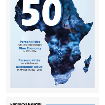
Maritimafrica Mag n°006