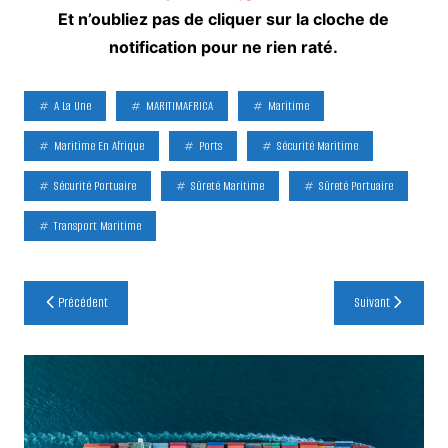
Et n’oubliez pas de cliquer sur la cloche de
notification pour ne rien raté.
A La Une
MARITIMAFRICA
Maritime
Maritime En Afrique
Ports
Sécurité Maritime
Sécurité Portuaire
Sûreté Maritime
Sûreté Portuaire
Transport Maritime
Navigation
Précédent
Suivant
de
l’article