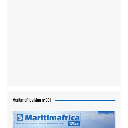
Maritimafrica Mag n°001