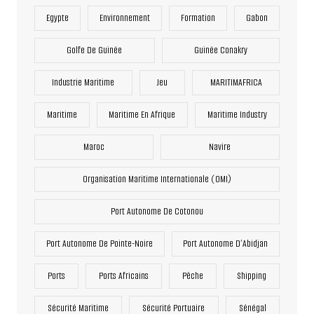
Egypte
Environnement
Formation
Gabon
Golfe De Guinée
Guinée Conakry
Industrie Maritime
Jeu
MARITIMAFRICA
Maritime
Maritime En Afrique
Maritime Industry
Maroc
Navire
Organisation Maritime Internationale (OMI)
Port Autonome De Cotonou
Port Autonome De Pointe-Noire
Port Autonome D’Abidjan
Ports
Ports Africains
Pêche
Shipping
Sécurité Maritime
Sécurité Portuaire
Sénégal