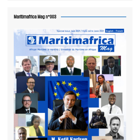
Maritimafrica Mag n°003