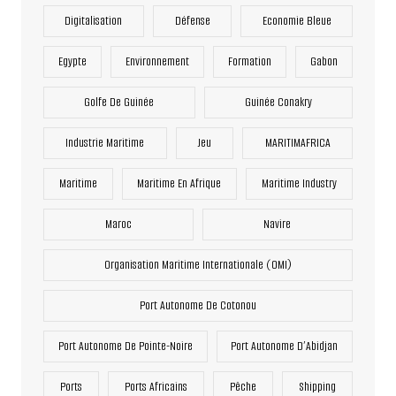
Digitalisation
Défense
Economie Bleue
Egypte
Environnement
Formation
Gabon
Golfe De Guinée
Guinée Conakry
Industrie Maritime
Jeu
MARITIMAFRICA
Maritime
Maritime En Afrique
Maritime Industry
Maroc
Navire
Organisation Maritime Internationale (OMI)
Port Autonome De Cotonou
Port Autonome De Pointe-Noire
Port Autonome D’Abidjan
Ports
Ports Africains
Pêche
Shipping