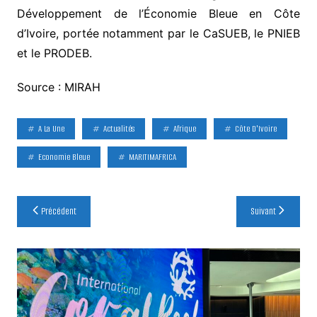
Développement de l’Économie Bleue en Côte
d’Ivoire, portée notamment par le CaSUEB, le PNIEB
et le PRODEB.
Source : MIRAH
A La Une
Actualités
Afrique
Côte D'Ivoire
Economie Bleue
MARITIMAFRICA
Navigation
Précédent
Suivant
de
l’article