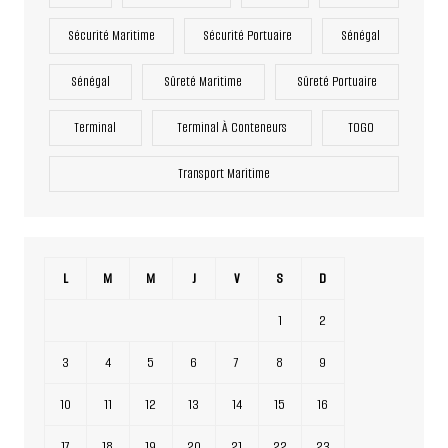
Sécurité Maritime
Sécurité Portuaire
Sénégal
Sénégal
Sûreté Maritime
Sûreté Portuaire
Terminal
Terminal À Conteneurs
TOGO
Transport Maritime
L
M
M
J
V
S
D
1
2
3
4
5
6
7
8
9
10
11
12
13
14
15
16
17
18
19
20
21
22
23