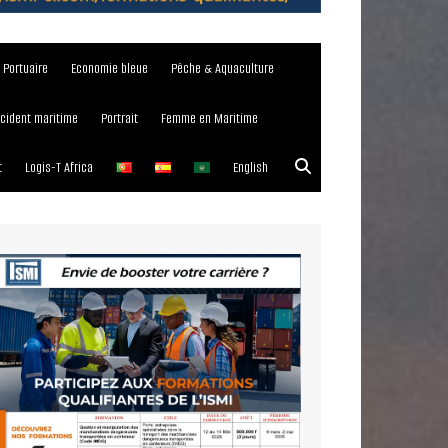
e Portuaire
Economie bleue
Pêche & Aquaculture
ncident maritime
Portrait
Femme en Maritime
t
Logis-T Africa
English
023