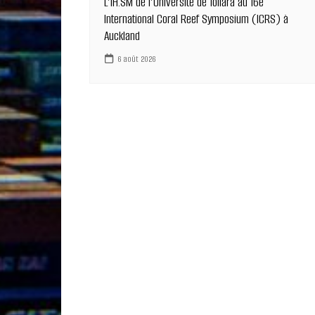
L’IH.SM de l’Université de Toliara au 16e
International Coral Reef Symposium (ICRS) à
Auckland
6 août 2026