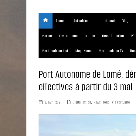
Accueil
Actualités
International
Blog
Marine
Environnement maritime
Décarbonation
Pét
Maritimafrica List
Magazines
Maritimafrica TV
Res
Port Autonome de Lomé, dém
effectives à partir du 3 mai
23 avril 2021
Digitalisation
,
News
,
Togo
,
Vie Portuaire