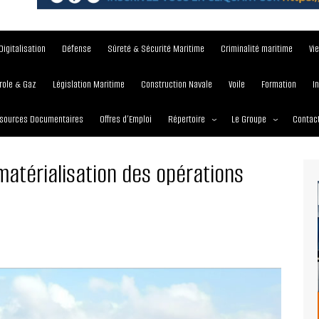
Digitalisation
Défense
Sûreté & Sécurité Maritime
Criminalité maritime
Vi
role & Gaz
Législation Maritime
Construction Navale
Voile
Formation
I
sources Documentaires
Offres d’Emploi
Répertoire
Le Groupe
Contac
Institutions et Organisations
À propos
atérialisation des opérations
Écoles maritimes
Nos Services
Journées
Nos Magazines
Ports
Communiqué de presse
Entreprises maritimes
Media Partner 2019 – 2
Maritimafrica Awards