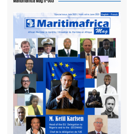
Maritimafrica Mag n°003