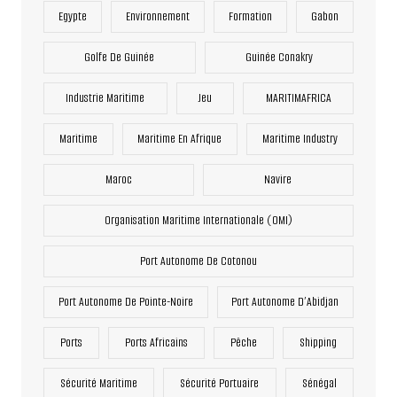
Egypte
Environnement
Formation
Gabon
Golfe De Guinée
Guinée Conakry
Industrie Maritime
Jeu
MARITIMAFRICA
Maritime
Maritime En Afrique
Maritime Industry
Maroc
Navire
Organisation Maritime Internationale (OMI)
Port Autonome De Cotonou
Port Autonome De Pointe-Noire
Port Autonome D’Abidjan
Ports
Ports Africains
Pêche
Shipping
Sécurité Maritime
Sécurité Portuaire
Sénégal