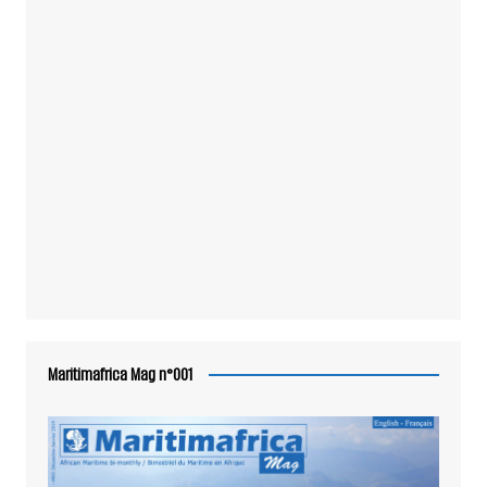
Maritimafrica Mag n°001