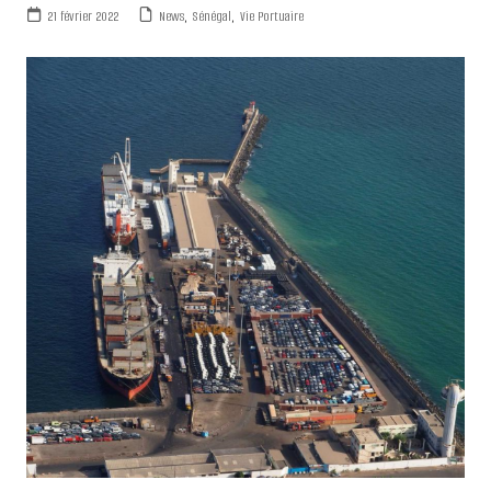
21 février 2022
News
,
Sénégal
,
Vie Portuaire