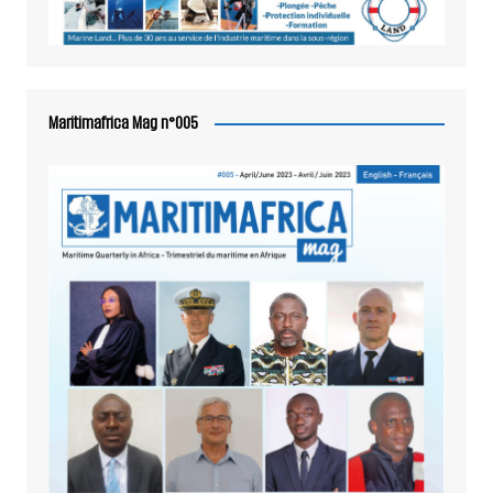
Maritimafrica Mag n°005