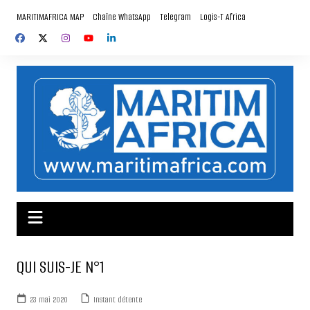
Aller
MARITIMAFRICA MAP
Chaîne WhatsApp
Telegram
Logis-T Africa
au
contenu
QUI SUIS-JE N°1
23 mai 2020
Instant détente