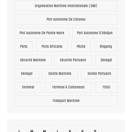
Organisation Maritime Internationale (OMI)
Port Autonome De Cotonou
Port Autonome De Pointe-Noire
Port Autonome D’Abidjan
Ports
Ports Africains
Pêche
Shipping
Sécurité Maritime
Sécurité Portuaire
Sénégal
Sénégal
Sûreté Maritime
Sûreté Portuaire
Terminal
Terminal À Conteneurs
TOGO
Transport Maritime
L
M
M
J
V
S
D