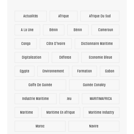
Actualités
Afrique
Afrique Du Sud
A La Une
Bénin
Bénin
Cameroun
Congo
Côte D'Ivoire
Dictionnaire Maritime
Digitalisation
Défense
Economie Bleue
Egypte
Environnement
Formation
Gabon
Golfe De Guinée
Guinée Conakry
Industrie Maritime
Jeu
MARITIMAFRICA
Maritime
Maritime En Afrique
Maritime Industry
Maroc
Navire