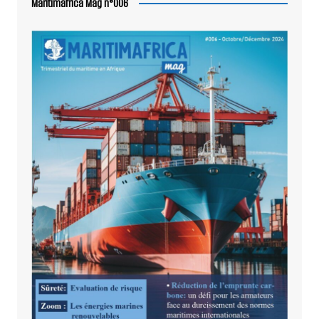
Maritimafrica Mag n°006