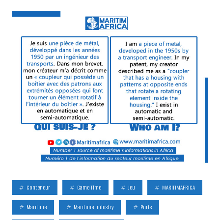
Conteneur
Game Time
Jeu
MARITIMAFRICA
Maritime
Maritime Industry
Ports