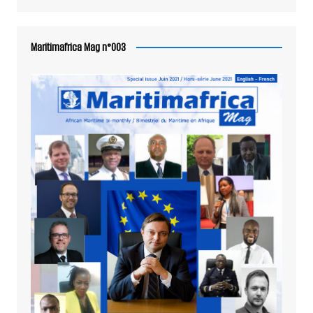
Maritimafrica Mag n°003