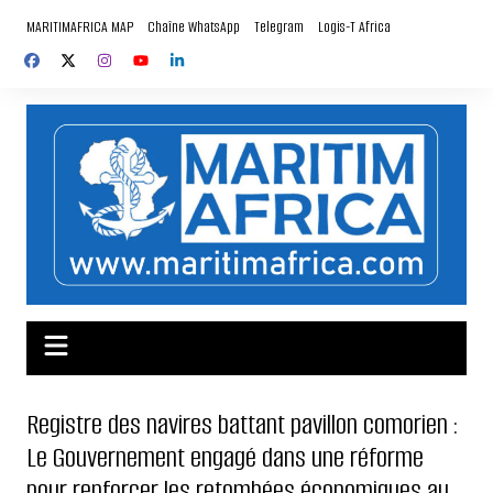
Aller
MARITIMAFRICA MAP
Chaîne WhatsApp
Telegram
Logis-T Africa
au
contenu
Registre des navires battant pavillon comorien :
Le Gouvernement engagé dans une réforme
pour renforcer les retombées économiques au