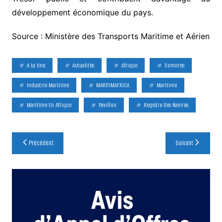
développement économique du pays.
Source : Ministère des Transports Maritime et Aérien
A La Une
Actualités
Afrique
Comores
Industrie Maritime
MARITIMAFRICA
Maritime
Maritime En Afrique
Pavillon
Registre Des Navires
Navigation
Précédent
Suivant
de
l’article