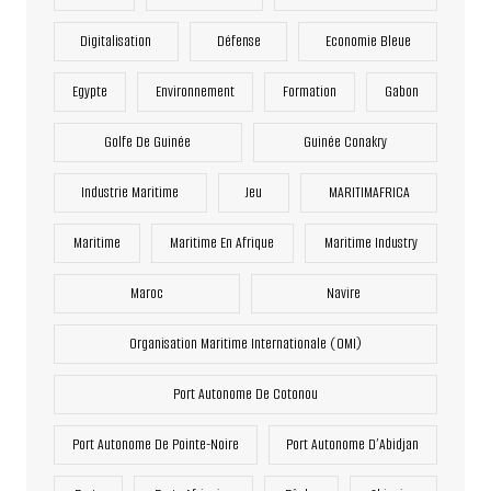
Digitalisation
Défense
Economie Bleue
Egypte
Environnement
Formation
Gabon
Golfe De Guinée
Guinée Conakry
Industrie Maritime
Jeu
MARITIMAFRICA
Maritime
Maritime En Afrique
Maritime Industry
Maroc
Navire
Organisation Maritime Internationale (OMI)
Port Autonome De Cotonou
Port Autonome De Pointe-Noire
Port Autonome D’Abidjan