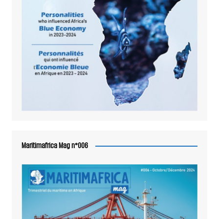
Maritimafrica Mag n°006