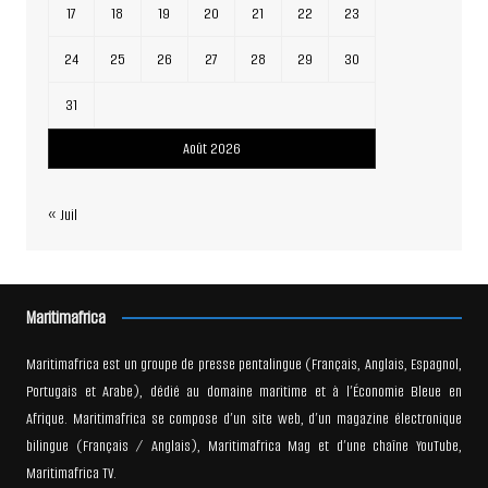
17
18
19
20
21
22
23
24
25
26
27
28
29
30
31
Août 2026
« Juil
Maritimafrica
Maritimafrica est un groupe de presse pentalingue (Français, Anglais, Espagnol,
Portugais et Arabe), dédié au domaine maritime et à l’Économie Bleue en
Afrique. Maritimafrica se compose d’un site web, d’un magazine électronique
bilingue (Français / Anglais), Maritimafrica Mag et d’une chaîne YouTube,
Maritimafrica TV.