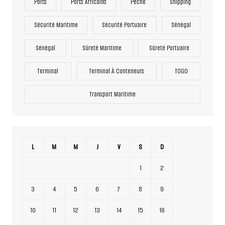
Ports
Ports Africains
Pêche
Shipping
Sécurité Maritime
Sécurité Portuaire
Sénégal
Sénégal
Sûreté Maritime
Sûreté Portuaire
Terminal
Terminal À Conteneurs
TOGO
Transport Maritime
L
M
M
J
V
S
D
1
2
3
4
5
6
7
8
9
10
11
12
13
14
15
16